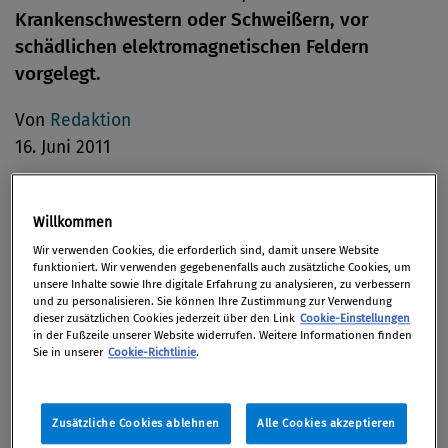
Krankenschwestern oder Schweißern, vor
schädlichen elektromagnetischen Feldern
vorgelegt.
Von
Redaktion
16. Juni 2011
Willkommen
Im Richtlinienvorschlag sollen
Wir verwenden Cookies, die erforderlich sind, damit unsere Website
funktioniert. Wir verwenden gegebenenfalls auch zusätzliche Cookies, um
gesundheitsschädliche Auswirkungen klarer
unsere Inhalte sowie Ihre digitale Erfahrung zu analysieren, zu verbessern
definiert werden, ein aktualisiertes System von
und zu personalisieren. Sie können Ihre Zustimmung zur Verwendung
dieser zusätzlichen Cookies jederzeit über den Link
Cookie-Einstellungen
Expositionsgrenzwerten eingeführt (Frequenzen, die
in der Fußzeile unserer Website widerrufen. Weitere Informationen finden
anerkanntermaßen schädliche Auswirkungen auf
Sie in unserer
Cookie-Richtlinie
.
das menschliche Herzkreislaufsystem oder das
zentrale Nervensystem haben) und eine Reihe von
Zusätzliche Cookies ablehnen
Alle Cookies akzeptieren
Bestimmungen aufgenommen werden, die die