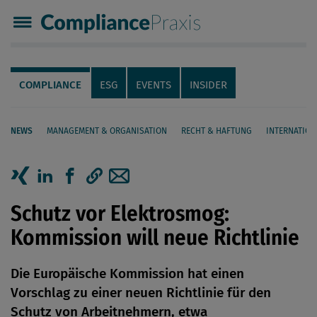
Compliance Praxis
Servicenavigation
Navigation
COMPLIANCE
ESG
EVENTS
INSIDER
NEWS
MANAGEMENT & ORGANISATION
RECHT & HAFTUNG
INTERNATION
Seiteninhalt
Artikel auf Xing teilen
Artikel auf linkedIn teilen
Artikel auf Facebook teilen
Artikellink kopieren
Artikel per Mail teilen
Schutz vor Elektrosmog:
Kommission will neue Richtlinie
Die Europäische Kommission hat einen
Vorschlag zu einer neuen Richtlinie für den
Schutz von Arbeitnehmern, etwa