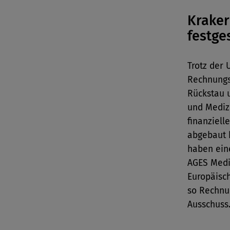
Kraker
festges
Trotz der
Rechnungs
Rückstau u
und Mediz
finanziell
abgebaut 
haben eine
AGES Mediz
Europäisc
so Rechnu
Ausschuss