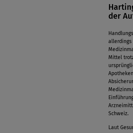
Hartin
der Au
Handlungs
allerdings
Medizinma
Mittel tro
ursprüngli
Apotheken 
Absicheru
Medizinma
Einführun
Arzneimit
Schweiz.
Laut Gesun