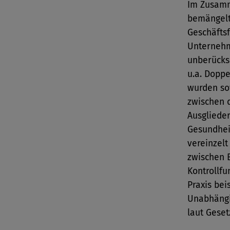
Im Zusamm
bemängelt
Geschäfts
Unternehm
unberücksi
u.a. Doppe
wurden so
zwischen 
Ausgliede
Gesundhei
vereinzel
zwischen 
Kontrollfu
Praxis bei
Unabhängi
laut Geset