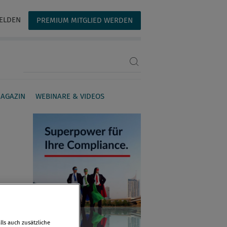
ELDEN
PREMIUM MITGLIED WERDEN
Suchbegriff eingeben
AGAZIN
WEBINARE & VIDEOS
ls auch zusätzliche