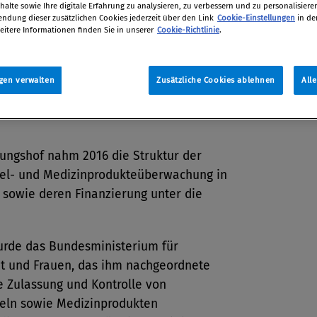
alte sowie Ihre digitale Erfahrung zu analysieren, zu verbessern und zu personalisiere
shof eine Abgabe pro verkaufte
dung dieser zusätzlichen Cookies jederzeit über den Link
Cookie-Einstellungen
in de
eitere Informationen finden Sie in unserer
Cookie-Richtlinie
.
ach Vorbild der Schweiz.
tion
gen verwalten
Zusätzliche Cookies ablehnen
All
2018
ungshof nahm 2016 die Struktur der
tel- und Medizinprodukteüberwachung in
 sowie deren Finanzierung unter die
urde das Bundesministerium für
t und Frauen, das ihm nachgeordnete
e Zulassung und Kontrolle von
teln sowie Medizinprodukten