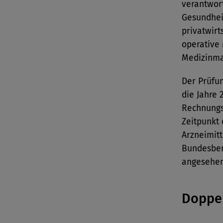
verantwort
Gesundhei
privatwirt
operative
Medizinma
Der Prüf
die Jahre 
Rechnungs
Zeitpunkt 
Arzneimit
Bundesber
angesehen
Doppel