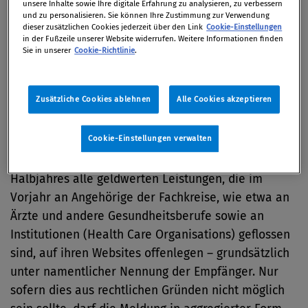
Disclosure Code, beschlossen.
unsere Inhalte sowie Ihre digitale Erfahrung zu analysieren, zu verbessern
und zu personalisieren. Sie können Ihre Zustimmung zur Verwendung
dieser zusätzlichen Cookies jederzeit über den Link
Cookie-Einstellungen
In Österreich wurde im Jahr 2014 eine
in der Fußzeile unserer Website widerrufen. Weitere Informationen finden
Sie in unserer
Cookie-Richtlinie
.
entsprechende Regelung von den
Mitgliedsunternehmen des österreichischen
Branchenverbands Pharmig in den Verhaltenscodex
Zusätzliche Cookies ablehnen
Alle Cookies akzeptieren
aufgenommen und auch mit der Ärztekammer
abgestimmt.
Cookie-Einstellungen verwalten
Demnach müssen die Firmen bis zum Ende des 1.
Halbjahres alle geldwerten Leistungen, die im
Vorjahr an Angehörige der Fachkreise, wie etwa an
Ärzte und andere Gesundheitsberufe sowie an
Institutionen (Health Care Organisations) geflossen
sind, auf ihren Websites offenlegen – grundsätzlich
unter namentlicher Nennung der Empfänger. Nur
sofern dies aus rechtlichen Gründen nicht möglich