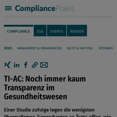
Compliance Praxis
Servicenavigation
Navigation
COMPLIANCE
ESG
EVENTS
INSIDER
NEWS
MANAGEMENT & ORGANISATION
RECHT & HAFTUNG
INTERNATION
Seiteninhalt
Artikel auf Xing teilen
Artikel auf linkedIn teilen
Artikel auf Facebook teilen
Artikellink kopieren
Artikel per Mail teilen
TI-AC: Noch immer kaum
Transparenz im
Gesundheitswesen
Einer Studie zufolge legen die wenigsten
Pharmafirmen Zuwendungen an Ärzte offen, wie