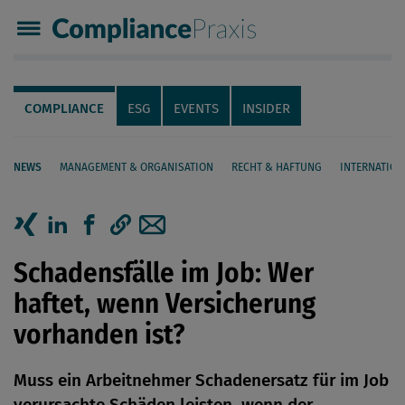
Compliance Praxis
Servicenavigation
Navigation
COMPLIANCE
ESG
EVENTS
INSIDER
NEWS
MANAGEMENT & ORGANISATION
RECHT & HAFTUNG
INTERNATION
Seiteninhalt
Artikel auf Xing teilen
Artikel auf linkedIn teilen
Artikel auf Facebook teilen
Artikellink kopieren
Artikel per Mail teilen
Schadensfälle im Job: Wer
haftet, wenn Versicherung
vorhanden ist?
Muss ein Arbeitnehmer Schadenersatz für im Job
verursachte Schäden leisten, wenn der