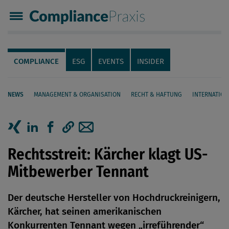
Compliance Praxis
Servicenavigation
Navigation
COMPLIANCE
ESG
EVENTS
INSIDER
NEWS
MANAGEMENT & ORGANISATION
RECHT & HAFTUNG
INTERNATION
Seiteninhalt
Artikel auf Xing teilen
Artikel auf linkedIn teilen
Artikel auf Facebook teilen
Artikellink kopieren
Artikel per Mail teilen
Rechtsstreit: Kärcher klagt US-
Mitbewerber Tennant
Der deutsche Hersteller von Hochdruckreinigern,
Kärcher, hat seinen amerikanischen
Konkurrenten Tennant wegen „irreführender“