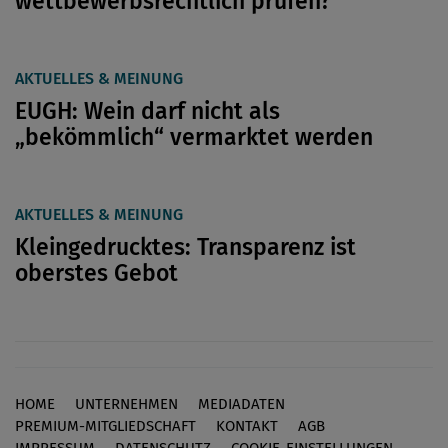
wettbewerbsrechtlich prüfen?
AKTUELLES & MEINUNG
EUGH: Wein darf nicht als
„bekömmlich“ vermarktet werden
AKTUELLES & MEINUNG
Kleingedrucktes: Transparenz ist
oberstes Gebot
HOME
UNTERNEHMEN
MEDIADATEN
Footer
PREMIUM-MITGLIEDSCHAFT
KONTAKT
AGB
IMPRESSUM
DATENSCHUTZ
COOKIE-EINSTELLUNGEN