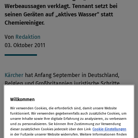
Werbeaussagen verklagt. Tennant setzt bei
seinen Geräten auf „aktives Wasser“ statt
Chemiereiniger.
Von
Redaktion
03. Oktober 2011
Kärcher
hat Anfang September in Deutschland,
Belgien und Großbritannien juristische Schritte
gegen mehrere Werbeaussagen von
Tennant
eingeleitet, insbesondere gegen die
Willkommen
Behauptung, normales Leitungswasser könne in
Wir verwenden Cookies, die erforderlich sind, damit unsere Website
funktioniert. Wir verwenden gegebenenfalls auch zusätzliche Cookies, um
Scheuersaugmaschinen in „aktives Wasser“
unsere Inhalte sowie Ihre digitale Erfahrung zu analysieren, zu verbessern
und zu personalisieren. Sie können Ihre Zustimmung zur Verwendung
verwandelt werden, das dann wie ein kräftiges
dieser zusätzlichen Cookies jederzeit über den Link
Cookie-Einstellungen
Reinigungsmittel wirke.
in der Fußzeile unserer Website widerrufen. Weitere Informationen finden