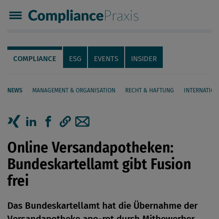
Compliance Praxis
Servicenavigation
Navigation
COMPLIANCE
ESG
EVENTS
INSIDER
NEWS
MANAGEMENT & ORGANISATION
RECHT & HAFTUNG
INTERNATION
Seiteninhalt
Artikel auf Xing teilen
Artikel auf linkedIn teilen
Artikel auf Facebook teilen
Artikellink kopieren
Artikel per Mail teilen
Online Versandapotheken:
Bundeskartellamt gibt Fusion
frei
Das Bundeskartellamt hat die Übernahme der
Versandapotheke apo-rot durch Mitbewerber