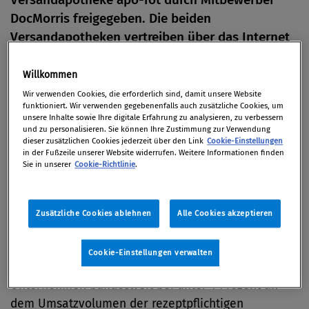
DocMorris freigegeben. Die beiden
Versandapotheken vertreiben über das Internet
sowohl rezeptpflichtige als auch nicht
rezeptpflichtige Medikamente in Deutschland.
Willkommen
Wir verwenden Cookies, die erforderlich sind, damit unsere Website
Von
Redaktion
funktioniert. Wir verwenden gegebenenfalls auch zusätzliche Cookies, um
unsere Inhalte sowie Ihre digitale Erfahrung zu analysieren, zu verbessern
18. Juli 2018
und zu personalisieren. Sie können Ihre Zustimmung zur Verwendung
dieser zusätzlichen Cookies jederzeit über den Link
Cookie-Einstellungen
in der Fußzeile unserer Website widerrufen. Weitere Informationen finden
Sie in unserer
Cookie-Richtlinie
.
Das Bundeskartellamt sieht durch die Übernahme
keine Einschränkung des Wettbewerbs. Auch wenn
Zusätzliche Cookies ablehnen
Alle Cookies akzeptieren
mit DocMorris die größte Versandapotheke in
Deutschland den Wettbewerber apo-rot übernimmt,
Cookie-Einstellungen verwalten
liege die gemeinsamen Marktanteile der beiden
Unternehmen bundesweit bei unter 1 Prozent an
dem Umsatzvolumen der rezeptpflichtigen