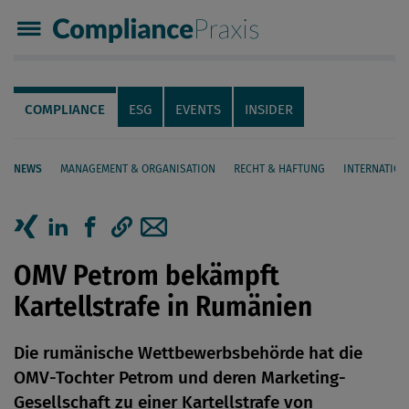
Compliance Praxis
Servicenavigation
Navigation
COMPLIANCE
ESG
EVENTS
INSIDER
NEWS
MANAGEMENT & ORGANISATION
RECHT & HAFTUNG
INTERNATION
Seiteninhalt
Artikel auf Xing teilen
Artikel auf linkedIn teilen
Artikel auf Facebook teilen
Artikellink kopieren
Artikel per Mail teilen
OMV Petrom bekämpft
Kartellstrafe in Rumänien
Die rumänische Wettbewerbsbehörde hat die
OMV-Tochter Petrom und deren Marketing-
Gesellschaft zu einer Kartellstrafe von