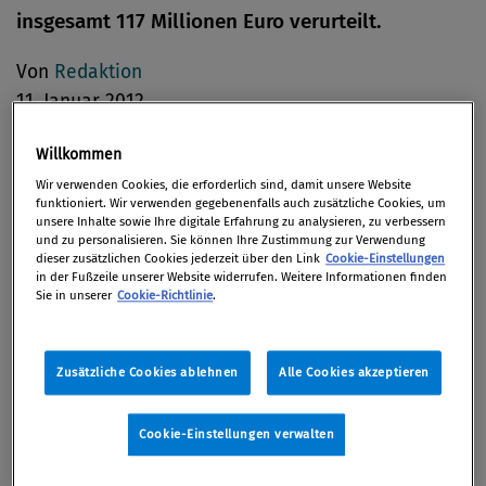
insgesamt 117 Millionen Euro verurteilt.
Von
Redaktion
11. Januar 2012
Willkommen
Wir verwenden Cookies, die erforderlich sind, damit unsere Website
Die OMV-Tochter OMV Petrom SE sowie OMV Petrom
funktioniert. Wir verwenden gegebenenfalls auch zusätzliche Cookies, um
unsere Inhalte sowie Ihre digitale Erfahrung zu analysieren, zu verbessern
Marketing SRL (eine 100-prozentige
und zu personalisieren. Sie können Ihre Zustimmung zur Verwendung
dieser zusätzlichen Cookies jederzeit über den Link
Cookie-Einstellungen
Tochtergesellschaft von OMV Petrom), wurden
in der Fußzeile unserer Website widerrufen. Weitere Informationen finden
gestern, Dienstag, von der rumänischen
Sie in unserer
Cookie-Richtlinie
.
Wettbewerbsbehörde über die Ergebnisse der
kartellrechtlichen Untersuchung im Rahmen der
Zusätzliche Cookies ablehnen
Alle Cookies akzeptieren
Rücknahme des Tankstellenprodukts Eco Premium
(mit Bleiersatzstoffen versehenes Benzin) vom
Cookie-Einstellungen verwalten
rumänischen Treibstoffmarkt informiert.