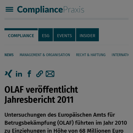
Compliance Praxis
Servicenavigation
Navigation
COMPLIANCE
ESG
EVENTS
INSIDER
NEWS
MANAGEMENT & ORGANISATION
RECHT & HAFTUNG
INTERNATION
Seiteninhalt
Artikel auf Xing teilen
Artikel auf linkedIn teilen
Artikel auf Facebook teilen
Artikellink kopieren
Artikel per Mail teilen
OLAF veröffentlicht
Jahresbericht 2011
Untersuchungen des Europäischen Amts für
Betrugsbekämpfung (OLAF) führten im Jahr 2010
zu Einziehungen in Höhe von 68 Millionen Euro