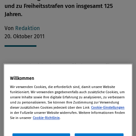
und zu Freiheitsstrafen von insgesamt 125
Jahren.
Von
Redaktion
20. Oktober 2011
Der Jahresbericht des Europäischen Amts für
Betrugsbekämpfung (OLAF) gibt einen Überblick
Willkommen
über die Ergebnisse der OLAF-Tätigkeit im Jahr 2010.
Wir verwenden Cookies, die erforderlich sind, damit unsere Website
Dabei wird die Arbeit des OLAF anhand konkreter
funktioniert. Wir verwenden gegebenenfalls auch zusätzliche Cookies, um
unsere Inhalte sowie Ihre digitale Erfahrung zu analysieren, zu verbessern
Fallbeispiele vorgestellt. Insgesamt wickelte das
und zu personalisieren. Sie können Ihre Zustimmung zur Verwendung
OLAF im Jahr 2010 rund 500 Fälle ab, darunter
dieser zusätzlichen Cookies jederzeit über den Link
Cookie-Einstellungen
in der Fußzeile unserer Website widerrufen. Weitere Informationen finden
komplexe externe Untersuchungen, interne
Sie in unserer
Cookie-Richtlinie
.
Untersuchungen sowie grenzüberschreitende Fälle,
bei denen das OLAF als Koordinator tätig war.