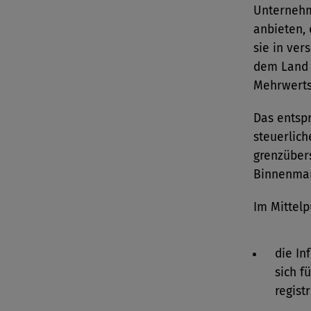
Unternehm
anbieten, 
sie in ver
dem Land 
Mehrwertst
Das entsp
steuerlich
grenzüber
Binnenmar
Im Mittelp
die In
sich f
regist