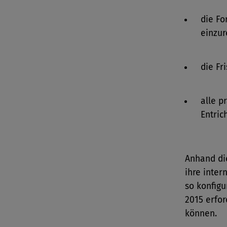
die Fo
einzur
die Fr
alle p
Entric
Anhand di
ihre inter
so konfigu
2015 erfo
können.