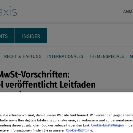
xis
ANM
NTS
INSIDER
RECHT & HAFTUNG
INTERNATIONALES
THEMENSPECIALS
M
wSt-Vorschriften:
l veröffentlicht Leitfaden
nternehmen
en
elten neue Mehrwertsteuer-
, die erforderlich sind, damit unsere Website funktioniert. Wir verwenden gegebenenfal
ten für
alte sowie Ihre digitale Erfahrung zu analysieren, zu verbessern und zu personalisiere
len
unikationsdienstleistungen,
dung dieser zusätzlichen Cookies jederzeit über den Link
Cookie-Einstellungen
in de
eitere Informationen finden Sie in unserer
Cookie-Richtlinie
.