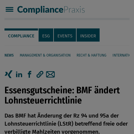
Compliance Praxis
Servicenavigation
Navigation
COMPLIANCE
ESG
EVENTS
INSIDER
NEWS
MANAGEMENT & ORGANISATION
RECHT & HAFTUNG
INTERNATION
Seiteninhalt
Artikel auf Xing teilen
Artikel auf linkedIn teilen
Artikel auf Facebook teilen
Artikellink kopieren
Artikel per Mail teilen
Essensgutscheine: BMF ändert
Lohnsteuerrichtlinie
Das BMF hat Änderung der Rz 94 und 95a der
Lohnsteuerrichtlinie (LStR) betreffend freie oder
verbilligte Mahlzeiten vorgenommen.