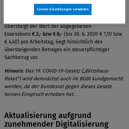
werden, sind sie bis zu einem Betrag von
€ 2,-
(bis
Cookie-Einstellungen verwalten
30. 6. 2020 € 1,10) pro Arbeitstag steuerfrei.
Übersteigt der Wert der abgegebenen
Essensbons
€ 2,- bzw € 8,-
(bis 30. 6. 2020 € 1,10 bzw
€ 4,40) pro Arbeitstag, liegt hinsichtlich des
übersteigenden Betrages ein steuerpflichtiger
Sachbezug vor.
Hinweis
: Das
19. COVID-19-Gesetz
(„Wirtshaus-
Paket“) wird demnächst auch im BGBl kundgemacht
werden, da der Bundesrat gegen dieses Gesetz
keinen Einspruch erhoben hat.
Aktualisierung aufgrund
zunehmender Digitalisierung