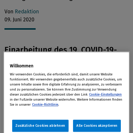
Von
Redaktion
09. Juni 2020
Einarbeitung des 19. COVID-19-
Gesetz
Willkommen
Wir verwenden Cookies, die erforderlich sind, damit unsere Website
Rz 94
LStR
funktioniert. Wir verwenden gegebenenfalls auch zusätzliche Cookies, um
unsere Inhalte sowie Ihre digitale Erfahrung zu analysieren, zu verbessern
Gutscheine für Mahlzeiten bleiben bis zu einem
und zu personalisieren. Sie können Ihre Zustimmung zur Verwendung
dieser zusätzlichen Cookies jederzeit über den Link
Cookie-Einstellungen
Wert von
€ 8,-
(bis 30. 6. 2020 € 4,40) pro Arbeitstag
in der Fußzeile unserer Website widerrufen. Weitere Informationen finden
Sie in unserer
Cookie-Richtlinie
.
steuerfrei, wenn die Gutscheine nur am Arbeitsplatz
oder in einer Gaststätte zur dortigen Konsumation
eingelöst werden können. Können die Gutscheine
Zusätzliche Cookies ablehnen
Alle Cookies akzeptieren
auch zur Bezahlung von Lebensmitteln verwendet