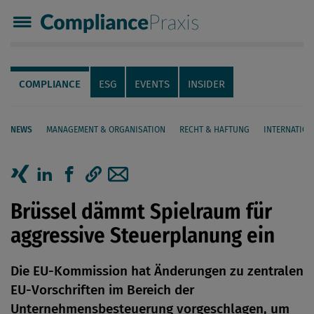
Compliance Praxis
Servicenavigation
Navigation
COMPLIANCE
ESG
EVENTS
INSIDER
NEWS
MANAGEMENT & ORGANISATION
RECHT & HAFTUNG
INTERNATION
Seiteninhalt
Artikel auf Xing teilen
Artikel auf linkedIn teilen
Artikel auf Facebook teilen
Artikellink kopieren
Artikel per Mail teilen
Brüssel dämmt Spielraum für
aggressive Steuerplanung ein
Die EU-Kommission hat Änderungen zu zentralen
EU-Vorschriften im Bereich der
Unternehmensbesteuerung vorgeschlagen, um