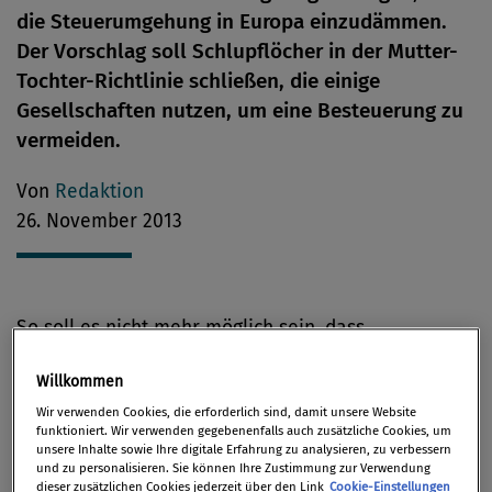
die Steuerumgehung in Europa einzudämmen.
Der Vorschlag soll Schlupflöcher in der Mutter-
Tochter-Richtlinie schließen, die einige
Gesellschaften nutzen, um eine Besteuerung zu
vermeiden.
Von
Redaktion
26. November 2013
So soll es nicht mehr möglich sein, dass
Gesellschaften die in den EU-Ländern
Willkommen
unterschiedliche Besteuerung von Zahlungen
Wir verwenden Cookies, die erforderlich sind, damit unsere Website
innerhalb einer Gruppe von Unternehmen
funktioniert. Wir verwenden gegebenenfalls auch zusätzliche Cookies, um
ausnutzen, um der Besteuerung völlig zu entgehen.
unsere Inhalte sowie Ihre digitale Erfahrung zu analysieren, zu verbessern
und zu personalisieren. Sie können Ihre Zustimmung zur Verwendung
dieser zusätzlichen Cookies jederzeit über den Link
Cookie-Einstellungen