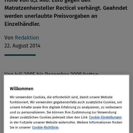
Matratzenhersteller Recticel verhängt. Geahndet
werden unerlaubte Preisvorgaben an
Einzelhändler.
Von
Redaktion
22. August 2014
Von Juli 2005 bis Dezember 2009 hatten
Verantwortliche der Recticel Schlafkomfort GmbH
Willkommen
(bekannt unter der Marke „Schlaraffia“) mit ihren
Wir verwenden Cookies, die erforderlich sind, damit unsere Website
Händlern vereinbart, bestimmte strategische
funktioniert. Wir verwenden gegebenenfalls auch zusätzliche Cookies, um
Schlaraffia-Produkte grundsätzlich nicht unter den
unsere Inhalte sowie Ihre digitale Erfahrung zu analysieren, zu verbessern
und zu personalisieren. Sie können Ihre Zustimmung zur Verwendung
vom Hersteller vorgegebenen Verkaufspreisen
dieser zusätzlichen Cookies jederzeit über den Link
Cookie-Einstellungen
anzubieten.
in der Fußzeile unserer Website widerrufen. Weitere Informationen finden
Sie in unserer
Cookie-Richtlinie
.