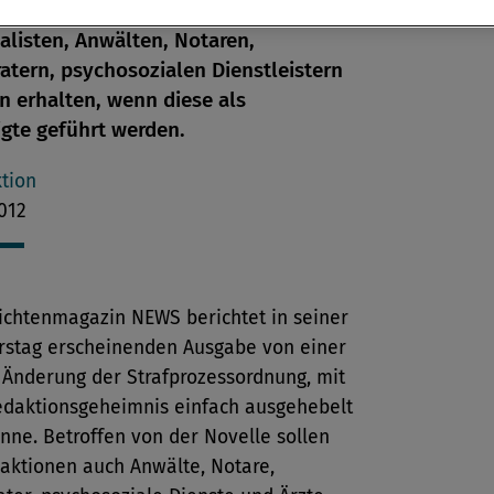
tig Zugriff auf vertrauliche Akten
alisten, Anwälten, Notaren,
atern, psychosozialen Dienstleistern
n erhalten, wenn diese als
gte geführt werden.
tion
012
ichtenmagazin NEWS berichtet in seiner
stag erscheinenden Ausgabe von einer
 Änderung der Strafprozessordnung, mit
edaktionsgeheimnis einfach ausgehebelt
nne. Betroffen von der Novelle sollen
aktionen auch Anwälte, Notare,