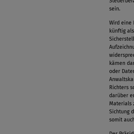
Steuerbera
sein.
Wird eine
künftig al
Sicherste
Aufzeichn
widerspre
kämen dam
oder Date
Anwaltska
Richters s
darüber en
Materials
Sichtung d
somit auch
Der Präsid