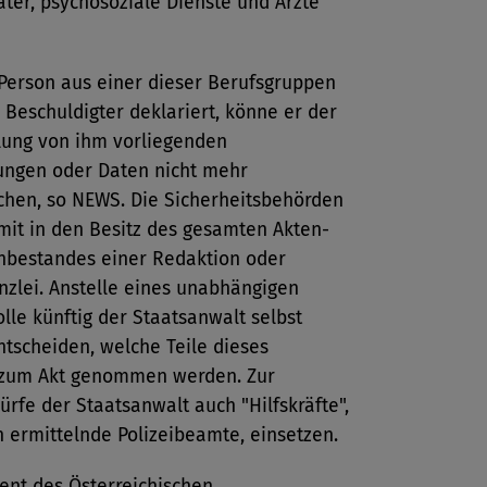
ter, psychosoziale Dienste und Ärzte
 Person aus einer dieser Berufsgruppen
s Beschuldigter deklariert, könne er der
llung von ihm vorliegenden
ungen oder Daten nicht mehr
chen, so NEWS. Die Sicherheitsbehörden
it in den Besitz des gesamten Akten-
nbestandes einer Redaktion oder
nzlei. Anstelle eines unabhängigen
olle künftig der Staatsanwalt selbst
tscheiden, welche Teile dieses
 zum Akt genommen werden. Zur
ürfe der Staatsanwalt auch "Hilfskräfte",
 ermittelnde Polizeibeamte, einsetzen.
ent des Österreichischen