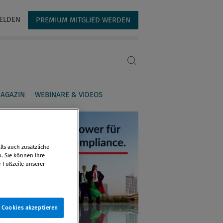
ELDEN
PREMIUM MITGLIED WERDEN
Suchbegriff eingeben
AGAZIN
WEBINARE & VIDEOS
ls auch zusätzliche
n. Sie können Ihre
r Fußzeile unserer
e Cookies akzeptieren