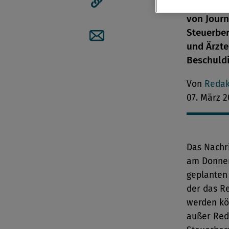
NEWS künf
Artikellink kopieren
von Journ
Steuerber
und Ärzte
Artikel per Mail teilen
Beschuldi
Von
Redak
07. März 2
Das Nachr
am Donner
geplanten
der das R
werden kö
außer Red