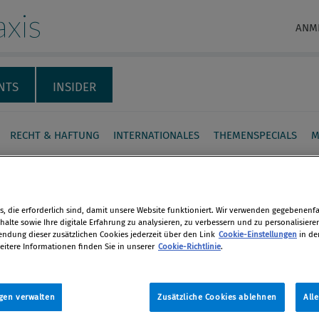
xis
ANM
NTS
INSIDER
RECHT & HAFTUNG
INTERNATIONALES
THEMENSPECIALS
M
in NEWS:
ministerium will
, die erforderlich sind, damit unsere Website funktioniert. Wir verwenden gegebenenfal
tionsgeheimnis
alte sowie Ihre digitale Erfahrung zu analysieren, zu verbessern und zu personalisiere
dung dieser zusätzlichen Cookies jederzeit über den Link
Cookie-Einstellungen
in de
beln
en
eitere Informationen finden Sie in unserer
Cookie-Richtlinie
.
e Novellierung der
len
gen verwalten
Zusätzliche Cookies ablehnen
All
essordnung sollen Staatsanwälte laut