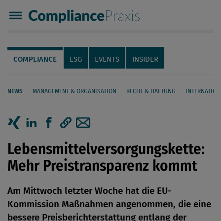
Compliance Praxis
Servicenavigation
Navigation
COMPLIANCE
ESG
EVENTS
INSIDER
NEWS
MANAGEMENT & ORGANISATION
RECHT & HAFTUNG
INTERNATION
Seiteninhalt
Artikel auf Xing teilen
Artikel auf linkedIn teilen
Artikel auf Facebook teilen
Artikellink kopieren
Artikel per Mail teilen
Lebensmittelversorgungskette:
Mehr Preistransparenz kommt
Am Mittwoch letzter Woche hat die EU-
Kommission Maßnahmen angenommen, die eine
bessere Preisberichterstattung entlang der