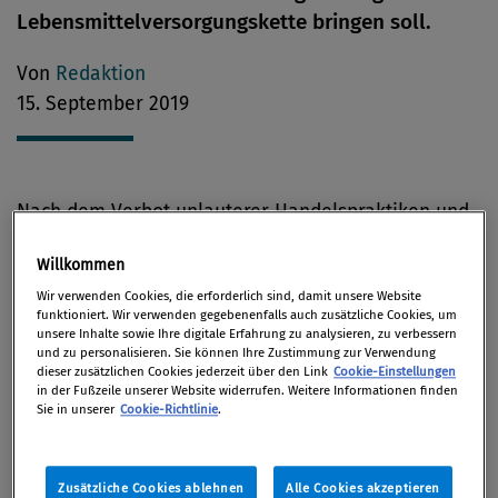
Lebensmittelversorgungskette bringen soll.
Von
Redaktion
15. September 2019
Nach dem Verbot unlauterer Handelspraktiken und
der Verbesserung der Bedingungen für die
Willkommen
Zusammenarbeit der Erzeuger legte die Kommission
Wir verwenden Cookies, die erforderlich sind, damit unsere Website
im Mai das dritte Element vor, mit dem mehr
funktioniert. Wir verwenden gegebenenfalls auch zusätzliche Cookies, um
Fairness in der Lebensmittelversorgungskette
unsere Inhalte sowie Ihre digitale Erfahrung zu analysieren, zu verbessern
und zu personalisieren. Sie können Ihre Zustimmung zur Verwendung
erreicht werden soll: Die Preiserhebung für
dieser zusätzlichen Cookies jederzeit über den Link
Cookie-Einstellungen
Agrarerzeugnisse und Lebensmittel auf
in der Fußzeile unserer Website widerrufen. Weitere Informationen finden
Sie in unserer
Cookie-Richtlinie
.
verschiedenen Stufen entlang der Versorgungskette
wird intensiviert, damit deutlich wird, wie die Preise
gebildet werden.
Zusätzliche Cookies ablehnen
Alle Cookies akzeptieren