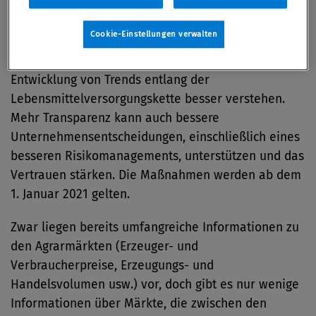
Dank einer größeren Transparenz sollen die
Cookie-Einstellungen verwalten
einzelnen Akteure sachkundigere Entscheidungen
treffen können und die Preisbildung sowie die
Entwicklung von Trends entlang der
Lebensmittelversorgungskette besser verstehen.
Mehr Transparenz kann auch bessere
Unternehmensentscheidungen, einschließlich eines
besseren Risikomanagements, unterstützen und das
Vertrauen stärken. Die Maßnahmen werden ab dem
1. Januar 2021 gelten.
Zwar liegen bereits umfangreiche Informationen zu
den Agrarmärkten (Erzeuger- und
Verbraucherpreise, Erzeugungs- und
Handelsvolumen usw.) vor, doch gibt es nur wenige
Informationen über Märkte, die zwischen den