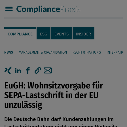
Compliance Praxis
Servicenavigation
Navigation
COMPLIANCE
ESG
EVENTS
INSIDER
NEWS
MANAGEMENT & ORGANISATION
RECHT & HAFTUNG
INTERNATION
Seiteninhalt
Artikel auf Xing teilen
Artikel auf linkedIn teilen
Artikel auf Facebook teilen
Artikellink kopieren
Artikel per Mail teilen
EuGH: Wohnsitzvorgabe für
SEPA-Lastschrift in der EU
unzulässig
Die Deutsche Bahn darf Kundenzahlungen im
Lastschriftverfahren nicht von einem Wohnsitz