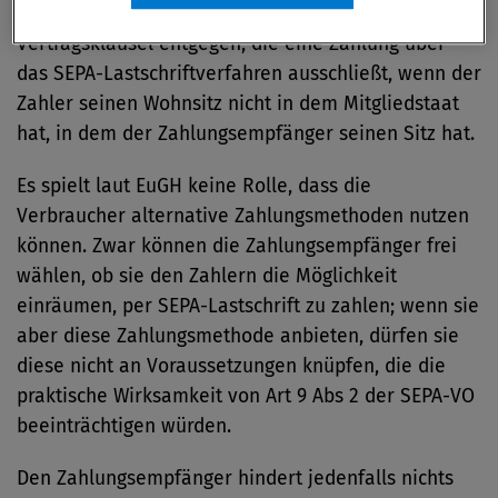
Art. 9 Abs. 2 der SEPA-VO steht daher einer
Vertragsklausel entgegen, die eine Zahlung über
das SEPA-Lastschriftverfahren ausschließt, wenn der
Zahler seinen Wohnsitz nicht in dem Mitgliedstaat
hat, in dem der Zahlungsempfänger seinen Sitz hat.
Es spielt laut EuGH keine Rolle, dass die
Verbraucher alternative Zahlungsmethoden nutzen
können. Zwar können die Zahlungsempfänger frei
wählen, ob sie den Zahlern die Möglichkeit
einräumen, per SEPA-Lastschrift zu zahlen; wenn sie
aber diese Zahlungsmethode anbieten, dürfen sie
diese nicht an Voraussetzungen knüpfen, die die
praktische Wirksamkeit von Art 9 Abs 2 der SEPA-VO
beeinträchtigen würden.
Den Zahlungsempfänger hindert jedenfalls nichts