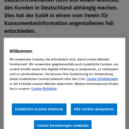
des Kunden in Deutschland abhängig machen.
Dies hat der EuGH in einem vom Verein für
Konsumenteninformation angestoßenen Fall
entschieden.
Von
Redaktion
Willkommen
09. September 2019
Wir verwenden Cookies, die erforderlich sind, damit unsere Website
funktioniert. Wir verwenden gegebenenfalls auch zusätzliche Cookies, um
unsere Inhalte sowie Ihre digitale Erfahrung zu analysieren, zu verbessern
und zu personalisieren. Sie können Ihre Zustimmung zur Verwendung
dieser zusätzlichen Cookies jederzeit über den Link
Cookie-Einstellungen
Demnach ergibt sich aus der SEPA-Verordnung
in der Fußzeile unserer Website widerrufen. Weitere Informationen finden
(SEPA-VO), dass ein Lastschriftempfänger nicht
Sie in unserer
Cookie-Richtlinie
.
vorschreiben darf, dass das Konto des Zahlers in
einem bestimmten Mitgliedstaat geführt wird, wenn
Zusätzliche Cookies ablehnen
Alle Cookies akzeptieren
dieses Konto für eine Inlandslastschrift erreichbar
ist.
Cookie-Einstellungen verwalten