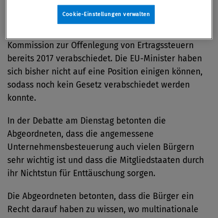
Regeln verhandeln.
Cookie-Einstellungen verwalten
Das Parlament hat den Gesetzesvorschlag der EU-
Kommission zur Offenlegung von Ertragssteuern
bereits 2017 verabschiedet. Die EU-Minister haben
sich bisher nicht auf eine Position einigen können,
sodass noch kein Gesetz verabschiedet werden
konnte.
In der Debatte am Dienstag betonten die
Abgeordneten, dass die angemessene
Unternehmensbesteuerung auch vielen Bürgern
sehr wichtig ist und dass die Mitgliedstaaten durch
ihr Nichtstun für Enttäuschung sorgen.
Die Abgeordneten betonten, dass die Bürger ein
Recht darauf haben zu wissen, wo multinationale