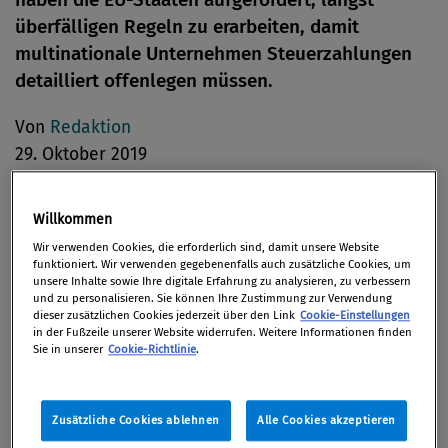
überfälligen Regeln zu erarbeiten, damit
multinationale Unternehmen Steuerzahlungen
detailliert offenlegen müssen.
Von
Redaktion
29. Oktober 2019
Willkommen
Wir verwenden Cookies, die erforderlich sind, damit unsere Website
In der mit 572 Ja-Stimmen, 42 Nein-Stimmen und 21
funktioniert. Wir verwenden gegebenenfalls auch zusätzliche Cookies, um
Enthaltungen angenommenen Entschließung werden
unsere Inhalte sowie Ihre digitale Erfahrung zu analysieren, zu verbessern
und zu personalisieren. Sie können Ihre Zustimmung zur Verwendung
die Mitgliedstaaten aufgefordert, eine Position zur
dieser zusätzlichen Cookies jederzeit über den Link
Cookie-Einstellungen
öffentlichen Berichterstattung über die von
in der Fußzeile unserer Website widerrufen. Weitere Informationen finden
Sie in unserer
Cookie-Richtlinie
.
multinationalen Unternehmen gezahlten Steuern
von Land zu Land zu erarbeiten. Erst dann können
die Europaabgeordneten mit Vertretern der
Zusätzliche Cookies ablehnen
Alle Cookies akzeptieren
Mitgliedstaaten über den endgültigen Text der