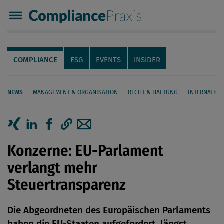
Compliance Praxis
Servicenavigation
Navigation
COMPLIANCE
ESG
EVENTS
INSIDER
NEWS
MANAGEMENT & ORGANISATION
RECHT & HAFTUNG
INTERNATION
Seiteninhalt
Artikel auf Xing teilen
Artikel auf linkedIn teilen
Artikel auf Facebook teilen
Artikellink kopieren
Artikel per Mail teilen
Konzerne: EU-Parlament
verlangt mehr
Steuertransparenz
Die Abgeordneten des Europäischen Parlaments
haben die EU-Staaten aufgefordert, längst