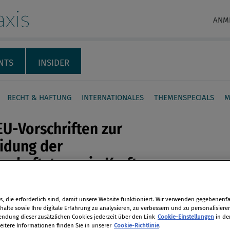
xis
ANM
NTS
INSIDER
RECHT & HAFTUNG
INTERNATIONALES
THEMENSPECIALS
M
U-Vorschriften zur
idung der
schaftsteuer in Kraft
en
1. Jänner 2019 haben alle
, die erforderlich sind, damit unsere Website funktioniert. Wir verwenden gegebenenfal
taaten neue rechtsverbindliche
alte sowie Ihre digitale Erfahrung zu analysieren, zu verbessern und zu personalisiere
len
n anzuwenden, die auf die
dung dieser zusätzlichen Cookies jederzeit über den Link
Cookie-Einstellungen
in de
eitere Informationen finden Sie in unserer
Cookie-Richtlinie
.