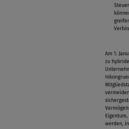
Steue
können
greife
Verhin
Am 1. Jan
zu hybride
Unternehm
Inkongrue
Mitgliedst
vermeiden
sichergest
Vermögens
Eigentum, 
werden, in