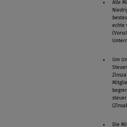
Alle M
Niedri
beste
echte 
(Vorsc
Unter
Um Un
Steuer
Zinsza
Mitgli
begre
steuer
(Zinsa
Die M