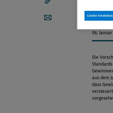
wichtigs
durch gr
Artikellink kopieren
abzielen.
Cookie-Einstellun
Artikel per Mail teilen
Von
Redak
06. Januar
Die Vorsch
Standards
Gewinnver
aus dem Ja
dass Gewi
versteuert
vorgesehe