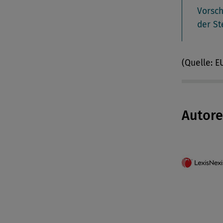
Vorsc
der S
(Quelle: 
Autor