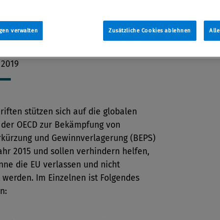
ten Formen der Steuervermeidung
oße multinationale Unternehmen
gen verwalten
Zusätzliche Cookies ablehnen
All
tion
 2019
riften stützen sich auf die globalen
 der OECD zur Bekämpfung von
kürzung und Gewinnverlagerung (BEPS)
hr 2015 und sollen verhindern helfen,
nne die EU verlassen und nicht
 werden. Im Einzelnen ist Folgendes
n: