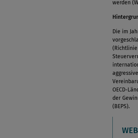
werden (W
Hintergru
Die im Ja
vorgeschl
(Richtlini
Steuerver
internati
aggressiv
Vereinbaru
OECD-Länd
der Gewin
(BEPS).
WEB