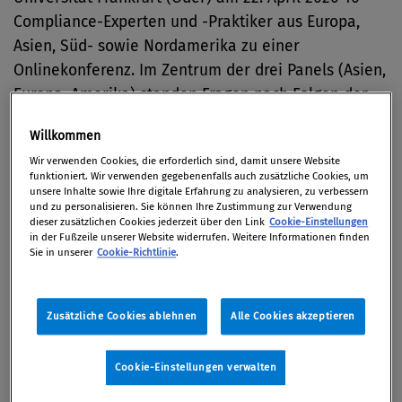
Compliance-Experten und -Praktiker aus Europa,
Asien, Süd- sowie Nordamerika zu einer
Onlinekonferenz. Im Zentrum der drei Panels (Asien,
Europa, Amerika) standen Fragen nach Folgen der
Corona-Krise für das Compliance-Management in
Willkommen
Unternehmen rund um den Globus.
Wir verwenden Cookies, die erforderlich sind, damit unsere Website
funktioniert. Wir verwenden gegebenenfalls auch zusätzliche Cookies, um
Um den Diskutanten einen möglichst unbefangenen
unsere Inhalte sowie Ihre digitale Erfahrung zu analysieren, zu verbessern
und zu personalisieren. Sie können Ihre Zustimmung zur Verwendung
Austausch zu ermöglichen, galt für die
dieser zusätzlichen Cookies jederzeit über den Link
Cookie-Einstellungen
Veranstaltung die
Chatham House Rule
. Diese Regel
in der Fußzeile unserer Website widerrufen. Weitere Informationen finden
Sie in unserer
Cookie-Richtlinie
.
besagt, dass Inhalte und Informationen zwar
weiterverbreitet werden dürfen, allerdings nur
unter der Bedingung, dass weder die Identität noch
Zusätzliche Cookies ablehnen
Alle Cookies akzeptieren
die Zugehörigkeit von Rednern oder anderen
Teilnehmern preisgegeben werden.
Cookie-Einstellungen verwalten
Im Folgenden werden daher einige interessante