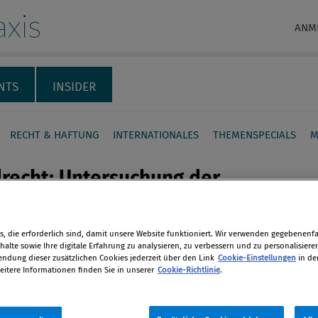
xis
ANM
NTS
INSIDER
RECHT & HAFTUNG
INTERNATIONALES
THEMENSPECIALS
M
lrecht: Untersuchung der
ssion gegen
hrenhersteller
, die erforderlich sind, damit unsere Website funktioniert. Wir verwenden gegebenenfal
en
alte sowie Ihre digitale Erfahrung zu analysieren, zu verbessern und zu personalisiere
dung dieser zusätzlichen Cookies jederzeit über den Link
Cookie-Einstellungen
in de
äische Kommission prüft erneut den
eitere Informationen finden Sie in unserer
Cookie-Richtlinie
.
eine Reihe von Luxusuhrenhersteller
len
ich unter Verletzung der EU-