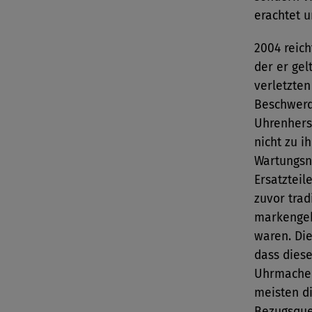
erachtet u
2004 reic
der er gel
verletzte
Beschwerd
Uhrenhers
nicht zu 
Wartungsn
Ersatztei
zuvor trad
markengeb
waren. Di
dass dies
Uhrmacher
meisten di
Bezugsque