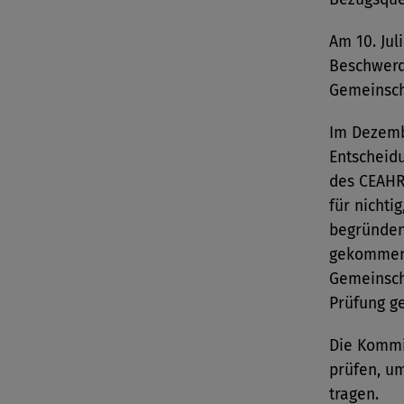
Am 10. Jul
Beschwer
Gemeinsch
Im Dezemb
Entscheid
des CEAHR
für nichti
begründen
gekommen 
Gemeinsch
Prüfung g
Die Kommi
prüfen, u
tragen.