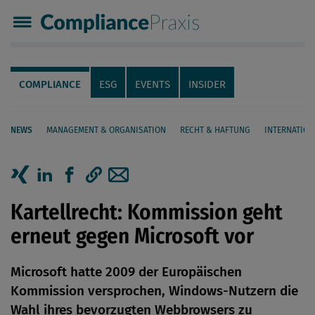
Compliance Praxis
Servicenavigation
Navigation
COMPLIANCE
ESG
EVENTS
INSIDER
NEWS
MANAGEMENT & ORGANISATION
RECHT & HAFTUNG
INTERNATION
Seiteninhalt
Artikel auf Xing teilen
Artikel auf linkedIn teilen
Artikel auf Facebook teilen
Artikellink kopieren
Artikel per Mail teilen
Kartellrecht: Kommission geht
erneut gegen Microsoft vor
Microsoft hatte 2009 der Europäischen
Kommission versprochen, Windows-Nutzern die
Wahl ihres bevorzugten Webbrowsers zu