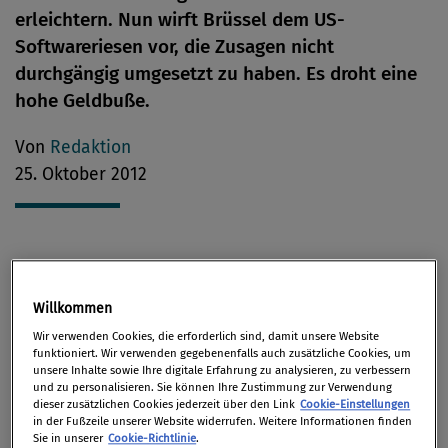
erleichtern. Nun wirft Brüssel dem US-
Softwareriesen vor, die Zusagen nicht
durchgängig umgesetzt zu haben. Es droht eine
hohe Geldbuße.
Von
Redaktion
25. Oktober 2012
Die Europäische Kommission hatte Microsoft bereits
2009 einen Missbrauch seiner
Willkommen
marktbeherrschenden Stellung bei PC-
Wir verwenden Cookies, die erforderlich sind, damit unsere Website
Betriebssystemen vorgeworfen, da es Windows-
funktioniert. Wir verwenden gegebenenfalls auch zusätzliche Cookies, um
unsere Inhalte sowie Ihre digitale Erfahrung zu analysieren, zu verbessern
Nutzern keine Alternativen zum hauseigenen
und zu personalisieren. Sie können Ihre Zustimmung zur Verwendung
Webbrowser Internet Explorer angeboten hätte.
dieser zusätzlichen Cookies jederzeit über den Link
Cookie-Einstellungen
in der Fußzeile unserer Website widerrufen. Weitere Informationen finden
Sie in unserer
Cookie-Richtlinie
.