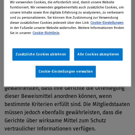
Wir verwenden Cookies, die erforderlich sind, damit unsere Website
funktioniert. Wir verwenden gegebenenfalls auch zusätzliche Cookies, um
unsere Inhalte sowie Ihre digitale Erfahrung zu analysieren, zu verbessern
Abwägung zwischen Offenlegung
und zu personalisieren. Sie können Ihre Zustimmung zur Verwendung
dieser zusätzlichen Cookies jederzeit über den Link
Cookie-Einstellungen
und Vertraulichkeit von
in der Fußzeile unserer Website widerrufen. Weitere Informationen finden
Sie in unserer
Cookie-Richtlinie
.
Informationen
Zusätzliche Cookies ablehnen
Alle Cookies akzeptieren
In diesen Fällen wird bei nationalen Gerichten
häufig die Offenlegung von Beweismitteln
beantragt, die vertrauliche Informationen enthalten.
Cookie-Einstellungen verwalten
Gemäß dieser Richtlinie müssen die Mitgliedstaaten
gewährleisten, dass ihre Gerichte die Offenlegung
dieser Beweismittel anordnen können, wenn
bestimmte Kriterien erfüllt sind. Die Mitgliedstaaten
müssen jedoch ebenfalls gewährleisten, dass die
Gerichte über wirksame Mittel zum Schutz
vertraulicher Informationen verfügen.