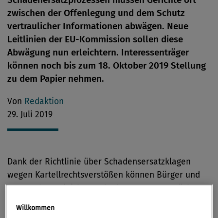
zwischen der Offenlegung und dem Schutz
vertraulicher Informationen abwägen. Neue
Leitlinien der EU-Kommission sollen diese
Abwägung nun erleichtern. Interessenträger
können noch bis zum 18. Oktober 2019 Stellung
zu dem Papier nehmen.
Von
Redaktion
29. Juli 2019
Dank der Richtlinie über Schadensersatzklagen
wegen Kartellrechtsverstößen können Bürger und
Unternehmen leichter Schadensersatzansprüche
geltend machen, wenn sie durch einen Verstoß
Willkommen
gegen die EU-Kartellvorschriften geschädigt werden.