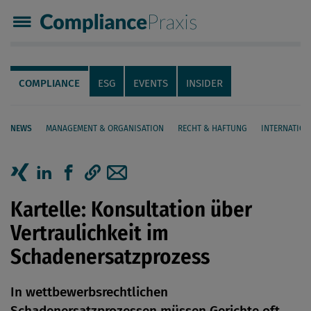
Compliance Praxis
Servicenavigation
Navigation
COMPLIANCE
ESG
EVENTS
INSIDER
NEWS
MANAGEMENT & ORGANISATION
RECHT & HAFTUNG
INTERNATION
Seiteninhalt
Artikel auf Xing teilen
Artikel auf linkedIn teilen
Artikel auf Facebook teilen
Artikellink kopieren
Artikel per Mail teilen
Kartelle: Konsultation über
Vertraulichkeit im
Schadenersatzprozess
In wettbewerbsrechtlichen
Schadenersatzprozessen müssen Gerichte oft