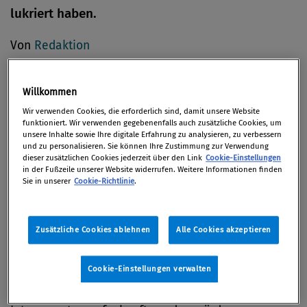
lukriert haben.
Von
Redaktion
03. August 2012
Willkommen
Wir verwenden Cookies, die erforderlich sind, damit unsere Website
funktioniert. Wir verwenden gegebenenfalls auch zusätzliche Cookies, um
Die US-Börsenaufsichtsbehörde SEC (Securities and
unsere Inhalte sowie Ihre digitale Erfahrung zu analysieren, zu verbessern
und zu personalisieren. Sie können Ihre Zustimmung zur Verwendung
Exchange Commission) wirft dem Manager, der bei
dieser zusätzlichen Cookies jederzeit über den Link
Cookie-Einstellungen
Bristol-Myers Squibb zuletzt stellvertretender
in der Fußzeile unserer Website widerrufen. Weitere Informationen finden
Sie in unserer
Cookie-Richtlinie
.
Finanzdirektor war, vor, sich durch Insidertrading
illegal bereichert zu haben.
Zusätzliche Cookies ablehnen
Alle Cookies akzeptieren
Der 45-Jährige soll zwischen August 2010 und Juli
2012 Wertpapiere der Unternehmen Pharmasset,
Cookie-Einstellungen verwalten
Amylin und ZymoGenetics erworben haben, im
Wissen, dass diese von Bristol oder einem anderen