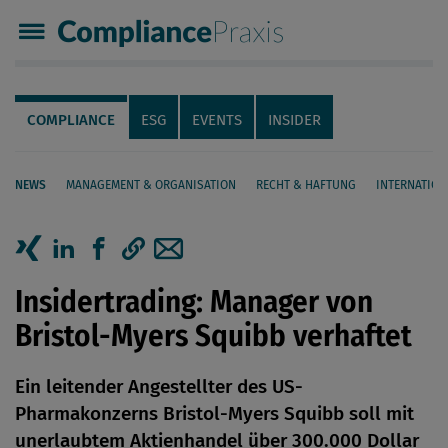
Compliance Praxis
Servicenavigation
Navigation
COMPLIANCE
ESG
EVENTS
INSIDER
NEWS
MANAGEMENT & ORGANISATION
RECHT & HAFTUNG
INTERNATION
Seiteninhalt
Artikel auf Xing teilen
Artikel auf linkedIn teilen
Artikel auf Facebook teilen
Artikellink kopieren
Artikel per Mail teilen
Insidertrading: Manager von
Bristol-Myers Squibb verhaftet
Ein leitender Angestellter des US-
Pharmakonzerns Bristol-Myers Squibb soll mit
unerlaubtem Aktienhandel über 300.000 Dollar