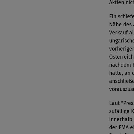
Aktien nic
Ein schief
Nähe des 
Verkauf a
ungarisch
vorherige
Österreich
nachdem R
hatte, an 
anschließ
vorauszus
Laut "Pres
zufällige 
innerhalb
der FMA e