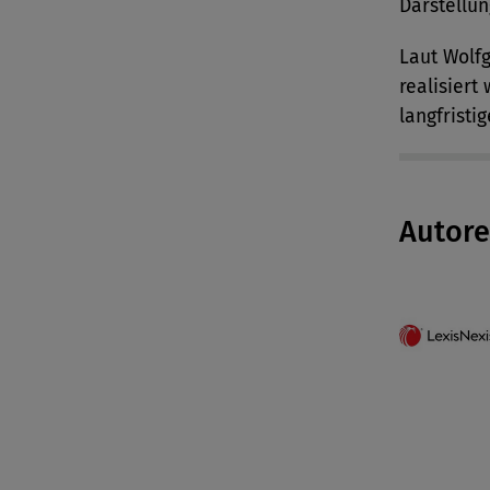
Darstellun
Laut Wolf
realisiert
langfrist
Autor