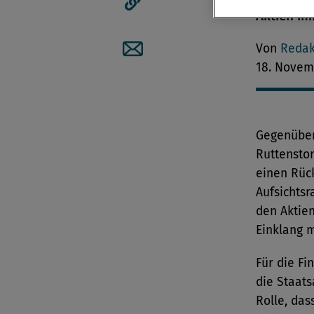
Aktien im
Artikellink kopieren
Von
Redak
18. Novem
Artikel per Mail teilen
Gegenüber
Ruttenstor
einen Rück
Aufsichtsr
den Aktie
Einklang m
Für die Fi
die Staats
Rolle, das