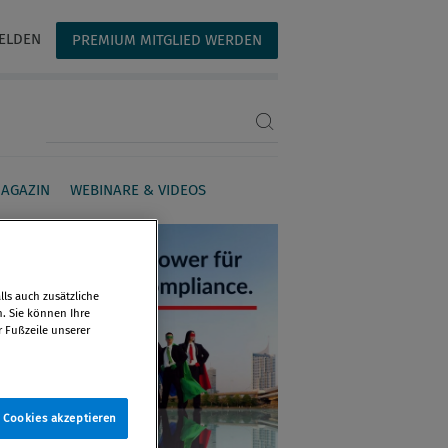
ELDEN
PREMIUM MITGLIED WERDEN
Suchbegriff eingeben
AGAZIN
WEBINARE & VIDEOS
ls auch zusätzliche
n. Sie können Ihre
r Fußzeile unserer
e Cookies akzeptieren