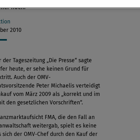
mer noch.
tion
ber 2010
 der Tageszeitung „Die Presse“ sagte
fer heute, er sehe keinen Grund für
tritt. Auch der OMV-
atsvorsitzende Peter Michaelis verteidigt
nkauf vom März 2009 als „korrekt und im
it den gesetzlichen Vorschriften“.
nanzmarktaufsicht FMA, die den Fall an
anwaltschaft weitergab, spielt es keine
s sich der OMV-Chef durch den Kauf der