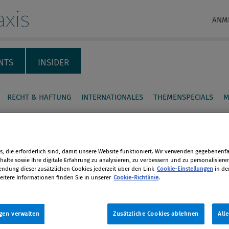
xis
ANM
NTS
INSIDER
RECHT & HAFTUNG
INTERNATIONALES
THEMENSPECIALS
M
rhandel: OMV-Chef
lagt
, die erforderlich sind, damit unsere Website funktioniert. Wir verwenden gegebenenfal
alte sowie Ihre digitale Erfahrung zu analysieren, zu verbessern und zu personalisiere
dung dieser zusätzlichen Cookies jederzeit über den Link
Cookie-Einstellungen
in de
fgang Ruttenstorfer, Vorstandschef
en
eitere Informationen finden Sie in unserer
Cookie-Richtlinie
.
liegt eine Anklage wegen
ndels vor. 2009 kaufte er OMV-Aktien
len
00 Euro, kurz danach stieg der Kurs
gen verwalten
Zusätzliche Cookies ablehnen
All
Allerdings hält Ruttensdorfer die