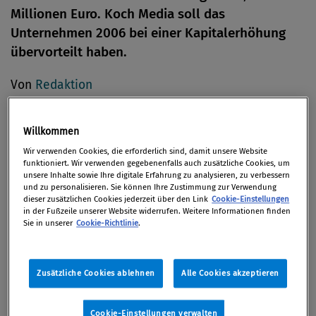
Millionen Euro. Koch Media soll das
Unternehmen 2006 bei einer Kapitalerhöhung
übervorteilt haben.
Von
Redaktion
07. Januar 2011
Willkommen
Wir verwenden Cookies, die erforderlich sind, damit unsere Website
funktioniert. Wir verwenden gegebenenfalls auch zusätzliche Cookies, um
Das steirische Unternehmen macht geltend, dass
unsere Inhalte sowie Ihre digitale Erfahrung zu analysieren, zu verbessern
und zu personalisieren. Sie können Ihre Zustimmung zur Verwendung
die von der Tiroler Koch Media im Zuge einer 2006
dieser zusätzlichen Cookies jederzeit über den Link
Cookie-Einstellungen
durchgeführten Sachkapitalerhöhung als
in der Fußzeile unserer Website widerrufen. Weitere Informationen finden
Sie in unserer
Cookie-Richtlinie
.
Sacheinlage eingebrachten Forderungen
überbewertet gewesen seien: Bei dieser
Kapitalerhöhung gab JoWooD insgesamt 6,4 Mio
Zusätzliche Cookies ablehnen
Alle Cookies akzeptieren
neue Aktien zu einem Gesamtausgabepreis von EUR
6,4 Mio an die Tiroler aus. Allerdings habe die
Cookie-Einstellungen verwalten