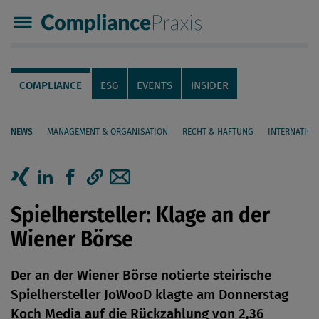
Compliance Praxis
Servicenavigation
Navigation
COMPLIANCE
ESG
EVENTS
INSIDER
NEWS
MANAGEMENT & ORGANISATION
RECHT & HAFTUNG
INTERNATION
Seiteninhalt
Artikel auf Xing teilen
Artikel auf linkedIn teilen
Artikel auf Facebook teilen
Artikellink kopieren
Artikel per Mail teilen
Spielhersteller: Klage an der
Wiener Börse
Der an der Wiener Börse notierte steirische
Spielhersteller JoWooD klagte am Donnerstag
Koch Media auf die Rückzahlung von 2,36