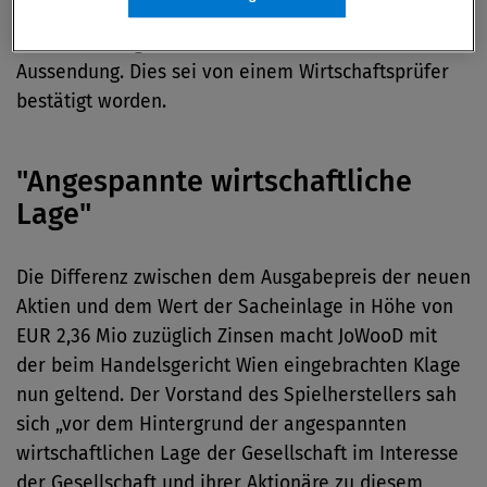
Gegenleistung von Koch Media nur einen Wert von
EUR 4,04 Mio gehabt, so JoWood in einer
Aussendung. Dies sei von einem Wirtschaftsprüfer
bestätigt worden.
"Angespannte wirtschaftliche
Lage"
Die Differenz zwischen dem Ausgabepreis der neuen
Aktien und dem Wert der Sacheinlage in Höhe von
EUR 2,36 Mio zuzüglich Zinsen macht JoWooD mit
der beim Handelsgericht Wien eingebrachten Klage
nun geltend. Der Vorstand des Spielherstellers sah
sich „vor dem Hintergrund der angespannten
wirtschaftlichen Lage der Gesellschaft im Interesse
der Gesellschaft und ihrer Aktionäre zu diesem