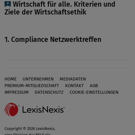
Wirtschaft für alle. Kriterien und
Ziele der Wirtschaftsethik
1. Compliance Netzwerktreffen
HOME
UNTERNEHMEN
MEDIADATEN
Footer
PREMIUM-MITGLIEDSCHAFT
KONTAKT
AGB
IMPRESSUM
DATENSCHUTZ
COOKIE-EINSTELLUNGEN
Copyright © 2026 LexisNexis,
eine Division der RELX plc.