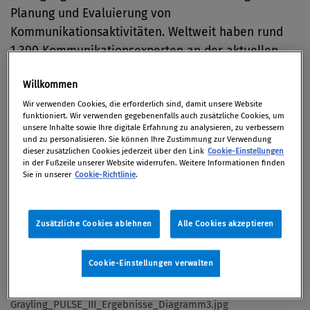
Planung und Evaluierung von
Kommunikationsaktivitäten. Weltweit haben rund
1.300 Kommunikationsexperten an der aktuellen
Umfrage teilgenommen – rund 200 davon aus der
Willkommen
D/A/CH-Region.
Wir verwenden Cookies, die erforderlich sind, damit unsere Website
funktioniert. Wir verwenden gegebenenfalls auch zusätzliche Cookies, um
Unternehmen als Impulsgeber und Vorreiter
unsere Inhalte sowie Ihre digitale Erfahrung zu analysieren, zu verbessern
und zu personalisieren. Sie können Ihre Zustimmung zur Verwendung
dieser zusätzlichen Cookies jederzeit über den Link
Cookie-Einstellungen
in der Fußzeile unserer Website widerrufen. Weitere Informationen finden
Sie in unserer
Cookie-Richtlinie
.
Zusätzliche Cookies ablehnen
Alle Cookies akzeptieren
Cookie-Einstellungen verwalten
Grayling_PULSE_III_Ergebnisse_Diagramm3.jpg