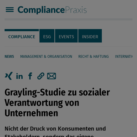
Compliance Praxis
Servicenavigation
Navigation
COMPLIANCE
ESG
EVENTS
INSIDER
NEWS
MANAGEMENT & ORGANISATION
RECHT & HAFTUNG
INTERNATION
Seiteninhalt
Artikel auf Xing teilen
Artikel auf linkedIn teilen
Artikel auf Facebook teilen
Artikellink kopieren
Artikel per Mail teilen
Grayling-Studie zu sozialer
Verantwortung von
Unternehmen
Nicht der Druck von Konsumenten und
Stakeholdern, sondern das eigene