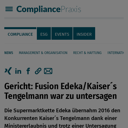
Compliance Praxis
Servicenavigation
Navigation
COMPLIANCE
ESG
EVENTS
INSIDER
NEWS
MANAGEMENT & ORGANISATION
RECHT & HAFTUNG
INTERNATION
Seiteninhalt
Artikel auf Xing teilen
Artikel auf linkedIn teilen
Artikel auf Facebook teilen
Artikellink kopieren
Artikel per Mail teilen
Gericht: Fusion Edeka/Kaiser´s
Tengelmann war zu untersagen
Die Supermarktkette Edeka übernahm 2016 den
Konkurrenten Kaiser´s Tengelmann dank einer
Ministererlaubnis und trotz einer Untersagung