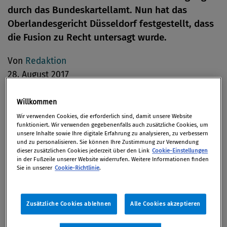
durch das Bundeskartellamt. Nun hat das
Oberlandesgericht Düsseldorf festgestellt, dass
die Fusion zu Recht untersagt wurde.
Von
Redaktion
28. August 2017
Willkommen
Wir verwenden Cookies, die erforderlich sind, damit unsere Website
Im April 2015 hatte das Bundeskartellamt den
funktioniert. Wir verwenden gegebenenfalls auch zusätzliche Cookies, um
unsere Inhalte sowie Ihre digitale Erfahrung zu analysieren, zu verbessern
Zusammenschluss von Edeka und Kaiser's
und zu personalisieren. Sie können Ihre Zustimmung zur Verwendung
Tengelmann untersagt. Dieses Veto hebelte der
dieser zusätzlichen Cookies jederzeit über den Link
Cookie-Einstellungen
in der Fußzeile unserer Website widerrufen. Weitere Informationen finden
damalige Wirtschaftsminister Siegmar Gabriel durch
Sie in unserer
Cookie-Richtlinie
.
eine Ministererlaubnis aus, wegen der
Gemeinwohlgründe „Arbeitsplatzerhalt und
Zusätzliche Cookies ablehnen
Alle Cookies akzeptieren
Beschäftigungssicherung“ sowie „Erhalt der
Arbeitnehmerrechte“. Die Ministererlaubnis