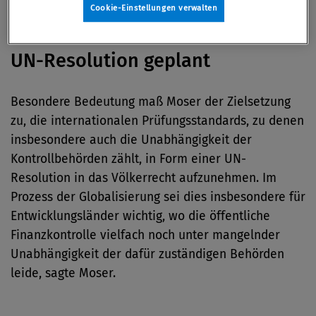
beschlossen.
Cookie-Einstellungen verwalten
UN-Resolution geplant
Besondere Bedeutung maß Moser der Zielsetzung
zu, die internationalen Prüfungsstandards, zu denen
insbesondere auch die Unabhängigkeit der
Kontrollbehörden zählt, in Form einer UN-
Resolution in das Völkerrecht aufzunehmen. Im
Prozess der Globalisierung sei dies insbesondere für
Entwicklungsländer wichtig, wo die öffentliche
Finanzkontrolle vielfach noch unter mangelnder
Unabhängigkeit der dafür zuständigen Behörden
leide, sagte Moser.