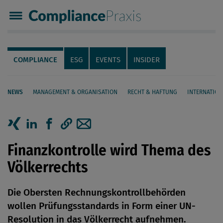
Compliance Praxis
Servicenavigation
Navigation
COMPLIANCE
ESG
EVENTS
INSIDER
NEWS
MANAGEMENT & ORGANISATION
RECHT & HAFTUNG
INTERNATION
Seiteninhalt
Artikel auf Xing teilen
Artikel auf linkedIn teilen
Artikel auf Facebook teilen
Artikellink kopieren
Artikel per Mail teilen
Finanzkontrolle wird Thema des
Völkerrechts
Die Obersten Rechnungskontrollbehörden
wollen Prüfungsstandards in Form einer UN-
Resolution in das Völkerrecht aufnehmen.