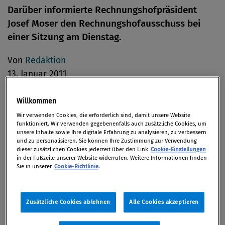
Darüber informierte Rechnungshofpräsident
Josef Moser den Rechnungshofausschuss bei
einer Sitzung am Dienstag.
Von
Redaktion
13. Januar 2011
Willkommen
Wir verwenden Cookies, die erforderlich sind, damit unsere Website
Präsident Moser, der auch als Generalsekretär der
funktioniert. Wir verwenden gegebenenfalls auch zusätzliche Cookies, um
unsere Inhalte sowie Ihre digitale Erfahrung zu analysieren, zu verbessern
INTOSAI, des internationalen Zusammenschlusses
und zu personalisieren. Sie können Ihre Zustimmung zur Verwendung
von Obersten Rechnungskontrollbehörden (ORKB)
dieser zusätzlichen Cookies jederzeit über den Link
Cookie-Einstellungen
in der Fußzeile unserer Website widerrufen. Weitere Informationen finden
fungiert, informierte die Abgeordneten über den
Sie in unserer
Cookie-Richtlinie
.
neuen strategischen Plan der INTOSAI bis 2016.
Dieser wurde auf dem XX. Internationalen Kongress
Zusätzliche Cookies ablehnen
Alle Cookies akzeptieren
der Obersten Rechnungskontrollbehörden (INCOSAI
= oberstes Organ der INTOSAI) im November