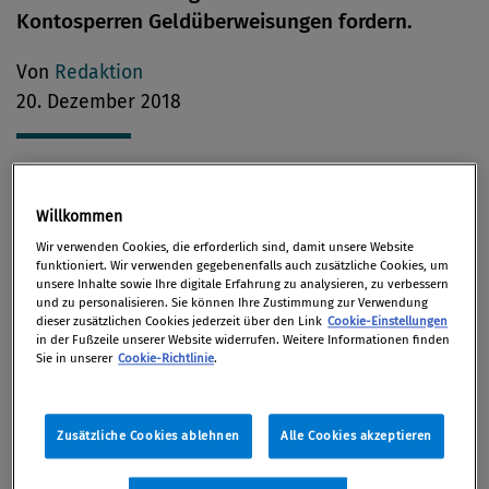
Kontosperren Geldüberweisungen fordern.
Von
Redaktion
20. Dezember 2018
Die Österreichische Finanzmarktaufsichtsbehörde
Willkommen
(FMA) warnt vor Betrügern, die Personen unerbeten
Wir verwenden Cookies, die erforderlich sind, damit unsere Website
anrufen, sich als FMA-Mitarbeiter ausgeben und
funktioniert. Wir verwenden gegebenenfalls auch zusätzliche Cookies, um
unsere Inhalte sowie Ihre digitale Erfahrung zu analysieren, zu verbessern
zum Schutz vor angeblich drohenden Kontosperren
und zu personalisieren. Sie können Ihre Zustimmung zur Verwendung
dieser zusätzlichen Cookies jederzeit über den Link
Cookie-Einstellungen
die Bekanntgabe von Kontodaten oder
in der Fußzeile unserer Website widerrufen. Weitere Informationen finden
Geldüberweisungen fordern. Derzeit behaupten
Sie in unserer
Cookie-Richtlinie
.
diese Betrüger meist, es bestünden offene
Forderungen oder Schulden im Zusammenhang mit
Zusätzliche Cookies ablehnen
Alle Cookies akzeptieren
einem Lotto-Gewinnspiel im Internet, weshalb das
Konto des Angerufenen zu sperren sei. Die FMA