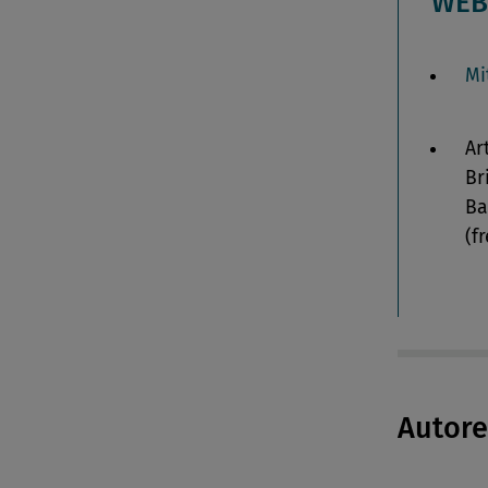
WEB
Mi
Ar
Br
Ba
(f
Autor