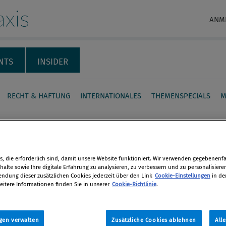
xis
ANM
NTS
INSIDER
RECHT & HAFTUNG
INTERNATIONALES
THEMENSPECIALS
M
d: Erstmals Klage nach
bery Act erhoben
, die erforderlich sind, damit unsere Website funktioniert. Wir verwenden gegebenenfal
itannien sind in einem Betrugsfall um
alte sowie Ihre digitale Erfahrung zu analysieren, zu verbessern und zu personalisiere
en
dung dieser zusätzlichen Cookies jederzeit über den Link
Cookie-Einstellungen
in de
toff-Investments drei Männer nach
eitere Informationen finden Sie in unserer
Cookie-Richtlinie
.
ibery Act angeklagt worden. Es ist
len
 derartige Klage durch die oberste
gen verwalten
Zusätzliche Cookies ablehnen
All
ekämpfungsbehörde SFO.