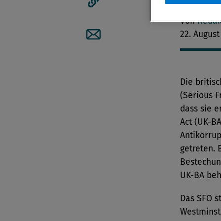
Artikellink kopieren
Von
Redak
22. August
Artikel per Mail teilen
Die briti
(Serious F
dass sie 
Act (UK-B
Antikorrup
getreten. 
Bestechun
UK-BA beh
Das SFO s
Westminst