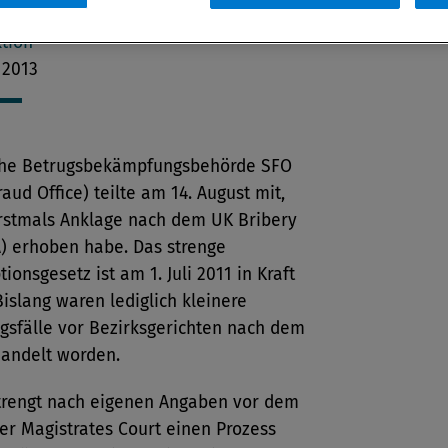
tion
 2013
sche Betrugsbekämpfungsbehörde SFO
raud Office) teilte am 14. August mit,
erstmals Anklage nach dem UK Bribery
A) erhoben habe. Das strenge
tionsgesetz ist am 1. Juli 2011 in Kraft
Bislang waren lediglich kleinere
gsfälle vor Bezirksgerichten nach dem
andelt worden.
trengt nach eigenen Angaben vor dem
er Magistrates Court einen Prozess