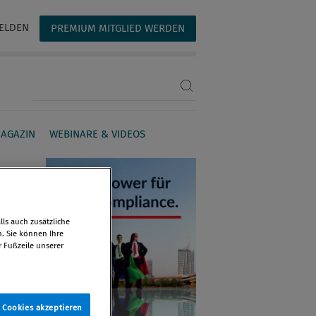
ELDEN
PREMIUM MITGLIED WERDEN
Suchbegriff eingeben
AGAZIN
WEBINARE & VIDEOS
ls auch zusätzliche
n. Sie können Ihre
r Fußzeile unserer
e Cookies akzeptieren