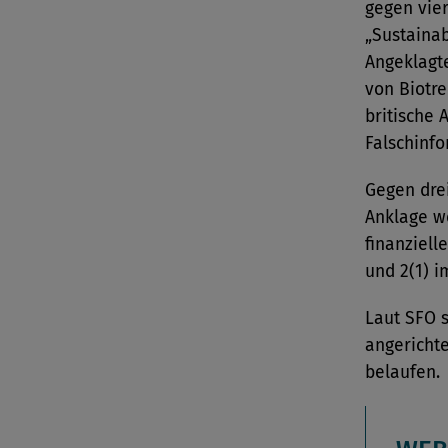
gegen vie
„Sustainab
Angeklagt
von Biotr
britische 
Falschinfo
Gegen dre
Anklage w
finanziell
und 2(1) i
Laut SFO s
angerichte
belaufen.