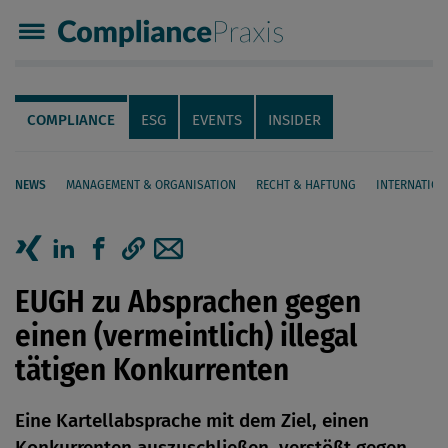
Compliance Praxis
Servicenavigation
Navigation
COMPLIANCE
ESG
EVENTS
INSIDER
NEWS
MANAGEMENT & ORGANISATION
RECHT & HAFTUNG
INTERNATION
Seiteninhalt
Artikel auf Xing teilen
Artikel auf linkedIn teilen
Artikel auf Facebook teilen
Artikellink kopieren
Artikel per Mail teilen
EUGH zu Absprachen gegen
einen (vermeintlich) illegal
tätigen Konkurrenten
Eine Kartellabsprache mit dem Ziel, einen
Konkurrenten auszuschließen, verstößt gegen