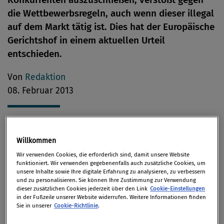
die Wettbewerbsregeln, auch wenn dieser illegal
auf dem Markt tätig ist. Dies hat der Europäische
Gerichtshof in einem aktuellen Urteil
entschieden.
Von
Redaktion
08. Februar 2013
Im Jahr 2009 stellte das slowakische Kartellamt fest,
Willkommen
dass drei große slowakische Banken gegen die
Wir verwenden Cookies, die erforderlich sind, damit unsere Website
funktioniert. Wir verwenden gegebenenfalls auch zusätzliche Cookies, um
Wettbewerbsregeln der Union verstoßen hatten. Sie
unsere Inhalte sowie Ihre digitale Erfahrung zu analysieren, zu verbessern
hatten beschlossen, Verträge über die
und zu personalisieren. Sie können Ihre Zustimmung zur Verwendung
dieser zusätzlichen Cookies jederzeit über den Link
Cookie-Einstellungen
Kontokorrentkonten des tschechischen
in der Fußzeile unserer Website widerrufen. Weitere Informationen finden
Unternehmens Akcenta, das über die betreffenden
Sie in unserer
Cookie-Richtlinie
.
Konten Devisengeschäfte abwickelte, koordiniert