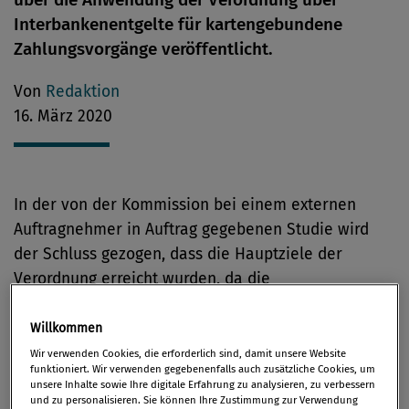
Interbankenentgelte für kartengebundene
Zahlungsvorgänge veröffentlicht.
Von
Redaktion
16. März 2020
In der von der Kommission bei einem externen
Auftragnehmer in Auftrag gegebenen Studie wird
der Schluss gezogen, dass die Hauptziele der
Verordnung erreicht wurden, da die
Interbankenentgelte für Zahlungsvorgänge mit
Verbraucherkarten zwischen 2015 und 2017 um 35 %
Willkommen
(d. h. rund 2,6 Mrd. EUR pro Jahr) gesunken sind.
Wir verwenden Cookies, die erforderlich sind, damit unsere Website
funktioniert. Wir verwenden gegebenenfalls auch zusätzliche Cookies, um
Dieser Rückgang hat zu niedrigeren Gebühren für
unsere Inhalte sowie Ihre digitale Erfahrung zu analysieren, zu verbessern
die Einzelhändler sowie – über niedrigere
und zu personalisieren. Sie können Ihre Zustimmung zur Verwendung