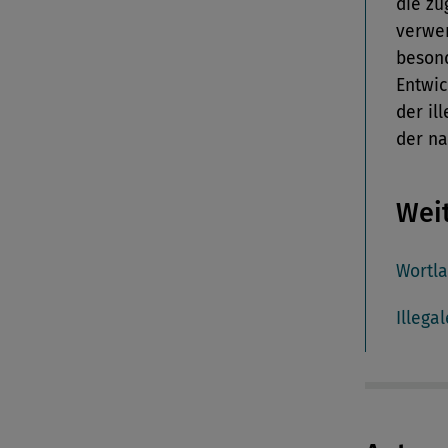
die zu
verwen
besond
Entwic
der il
der na
Wei
Wortla
Illega