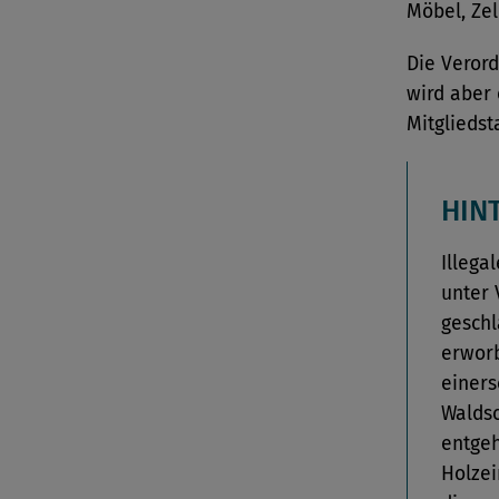
Möbel, Zel
Die Verord
wird aber 
Mitgliedst
HIN
Illega
unter 
geschl
erworb
einers
Waldsc
entgeh
Holzei