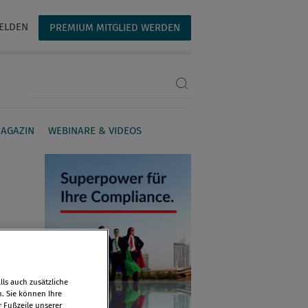
ELDEN
PREMIUM MITGLIED WERDEN
Suchbegriff eingeben
AGAZIN
WEBINARE & VIDEOS
ls auch zusätzliche
n. Sie können Ihre
r Fußzeile unserer