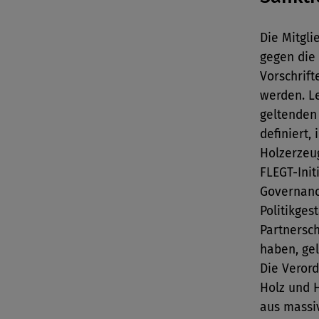
Die Mitgli
gegen die 
Vorschrif
werden. Le
geltenden
definiert,
Holzerzeu
FLEGT-Init
Governanc
Politikges
Partnersc
haben, gel
Die Verord
Holz und 
aus massi