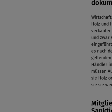
dokum
Wirtschaft
Holz und 
verkaufen
und zwar s
eingeführt
es nach d
geltenden 
Händler in
müssen Au
sie Holz 
sie sie we
Mitgli
Sankt