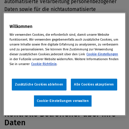
automatisierte Verarbeitung personenbezogener
Daten sowie für die nichtautomatisierte
Verarbeitung personenbezogener Daten, die in
einem Dateisystem gespeichert sind oder
Willkommen
gespeichert werden sollen“.
Wir verwenden Cookies, die erforderlich sind, damit unsere Website
funktioniert. Wir verwenden gegebenenfalls auch zusätzliche Cookies, um
unsere Inhalte sowie Ihre digitale Erfahrung zu analysieren, zu verbessern
Die EU-DSGVO enthält Rechte und Pflichten
und zu personalisieren. Sie können Ihre Zustimmung zur Verwendung
natürlicher Personen sowie der derjenigen, die die
dieser zusätzlichen Cookies jederzeit über den Link
Cookie-Einstellungen
in der Fußzeile unserer Website widerrufen. Weitere Informationen finden
Daten verarbeiten bzw. für die Verarbeitung der
Sie in unserer
Cookie-Richtlinie
.
Daten verantwortlich sind, fest. Daneben legt die
Verordnung fest, wie die Einhaltung der Vorschriften
gewährleistet werden soll und welche Sanktionen
Zusätzliche Cookies ablehnen
Alle Cookies akzeptieren
bei Verstößen dagegen zu verhängen sind.
Cookie-Einstellungen verwalten
Kontrolle Betroffener über ihre
Daten