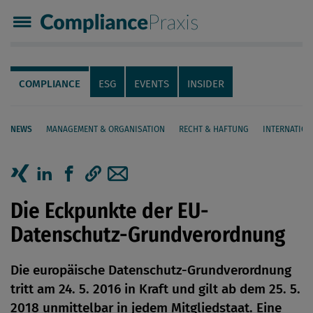
Compliance Praxis
Servicenavigation
Navigation
COMPLIANCE
ESG
EVENTS
INSIDER
NEWS
MANAGEMENT & ORGANISATION
RECHT & HAFTUNG
INTERNATION
Seiteninhalt
Artikel auf Xing teilen
Artikel auf linkedIn teilen
Artikel auf Facebook teilen
Artikellink kopieren
Artikel per Mail teilen
Die Eckpunkte der EU-
Datenschutz-Grundverordnung
Die europäische Datenschutz-Grundverordnung
tritt am 24. 5. 2016 in Kraft und gilt ab dem 25. 5.
2018 unmittelbar in jedem Mitgliedstaat. Eine