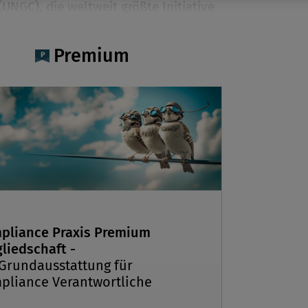
UNGC), die weltweit größte Initiative
nehmerische Verantwortung,
m Workshops zu Compliance-
Premium
ie Arbeitsgruppe ist stetig
 und steht mittlerweile allen
rten offen. Dr. Franz Hofbauer, Beirat
parency International Österreich,
ranz Hofbauer
ber 2010 / Erschienen in Compliance
010, S. 44
pliance Praxis Premium
liedschaft -
 Grundausstattung für
hr wurde von Transparency International
pliance Verantwortliche
 eine Arbeitsgruppe gegründet, die