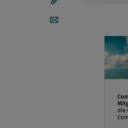
Compact (
Artikellink kopieren
für unter
gemeinsa
Themen. D
Artikel per Mail teilen
gewachsen
Interessie
von Trans
berichtet.
Von
Dr. F
05. Novem
Praxis 1/2
Com
Mitg
die
Letztes Ja
Com
Österreich