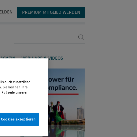
ELDEN
PREMIUM MITGLIED WERDEN
Suchbegriff eingeben
AGAZIN
WEBINARE & VIDEOS
ls auch zusätzliche
n. Sie können Ihre
r Fußzeile unserer
e Cookies akzeptieren