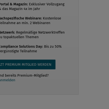
ine Plattform für die korporativen
Portal & Magazin:
Exklusiver Vollzugang
r zur Diskussion von Compliance-Themen
& das Magazin 4x im Jahr
e. Für die erste Veranstaltung im April
Fachspezifische Webinare:
Kostenlose
 wir uns gleich eines der schwierigsten
Teilnahme an min. 2 Webinaren
rgenommen, und zwar „Compliance im
Netzwerk:
Regelmäßige Netzwerktreffen
eschäft“. Nach einer ernüchternden
zu topaktuellen Themen
ng der gelebten Praxis haben sich die 12
r den Möglichkeiten und Chancen
Compliance Solutions Day:
Bis zu 50%
vergünstigte Teilnahme
positive Ansätze zu...
TZT PREMIUM MITGLIED WERDEN
ind bereits Premium-Mitglied?
 anmelden