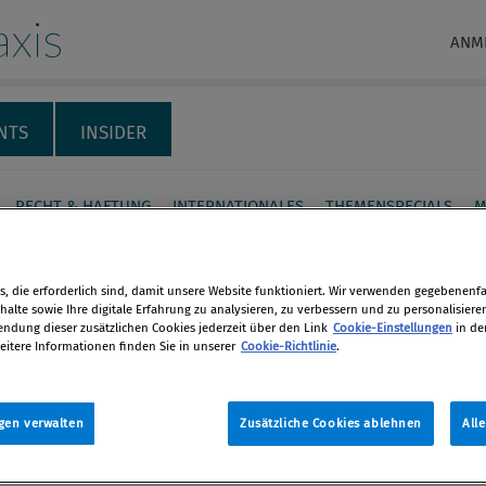
xis
ANM
NTS
INSIDER
RECHT & HAFTUNG
INTERNATIONALES
THEMENSPECIALS
M
beitsgruppe
, die erforderlich sind, damit unsere Website funktioniert. Wir verwenden gegebenenfal
liance“ von Transparency
alte sowie Ihre digitale Erfahrung zu analysieren, zu verbessern und zu personalisiere
dung dieser zusätzlichen Cookies jederzeit über den Link
Cookie-Einstellungen
in de
ational und UN Global
eitere Informationen finden Sie in unserer
Cookie-Richtlinie
.
ct
en
gen verwalten
Zusätzliche Cookies ablehnen
All
ng des Jahres organisieren
len
ncy International und UN Global