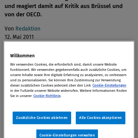
und reagiert damit auf Kritik aus Brüssel und
von der OECD.
Von
Redaktion
12. Mai 2011
Willkommen
Wir verwenden Cookies, die erforderlich sind, damit unsere Website
Am 11. Mai 2011 hat die deutsche Bundesregierung
funktioniert. Wir verwenden gegebenenfalls auch zusätzliche Cookies, um
einen Gesetzesentwurf zu einer verbesserten
unsere Inhalte sowie Ihre digitale Erfahrung zu analysieren, zu verbessern
und zu personalisieren. Sie können Ihre Zustimmung zur Verwendung
Bekämpfung von Geldwäsche und
dieser zusätzlichen Cookies jederzeit über den Link
Cookie-Einstellungen
in der Fußzeile unserer Website widerrufen. Weitere Informationen finden
Terrorismusfinanzierung in Deutschland
Sie in unserer
Cookie-Richtlinie
.
beschlossen. Für Deutschland stelle das „Gesetz zur
Optimierung der Geldwäscheprävention“ einen
„wesentlichen Baustein für die Integrität des
Zusätzliche Cookies ablehnen
Alle Cookies akzeptieren
Wirtschaftsstandorts und die Reputation der
Marktakteure“ dar, heißt es in einer Pressemeldung.
Cookie-Einstellungen verwalten