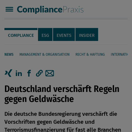
Compliance Praxis
Servicenavigation
Navigation
COMPLIANCE
ESG
EVENTS
INSIDER
NEWS
MANAGEMENT & ORGANISATION
RECHT & HAFTUNG
INTERNATION
Seiteninhalt
Artikel auf Xing teilen
Artikel auf linkedIn teilen
Artikel auf Facebook teilen
Artikellink kopieren
Artikel per Mail teilen
Deutschland verschärft Regeln
gegen Geldwäsche
Die deutsche Bundesregierung verschärft die
Vorschriften gegen Geldwäsche und
Terrorismusfinanzierung für fast alle Branchen