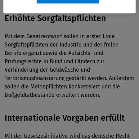
Erhöhte Sorgfaltspflichten
Mit dem Gesetzentwurf sollen in erster Linie
Sorgfaltspflichten der Industrie und der freien
Berufe ergänzt sowie die Aufsichts- und
Prüfungsrechte in Bund und Ländern zur
Verhinderung der Geldwäsche und
Terrorismusfinanzierung gestärkt werden. Außerdem
sollen die Meldepflichten konkretisiert und die
Bußgeldtatbestände erweitert werden.
Internationale Vorgaben erfüllt
Mit der Gesetzesinitiative wird das deutsche Recht