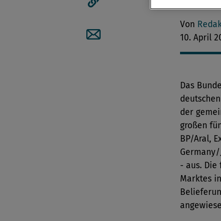
eingeleite
Artikellink kopieren
Von
Redak
10. April 2
Artikel per Mail teilen
Das Bunde
deutschen
der gemei
großen fü
BP/Aral, E
Germany/Je
- aus. Die 
Marktes i
Belieferun
angewiese