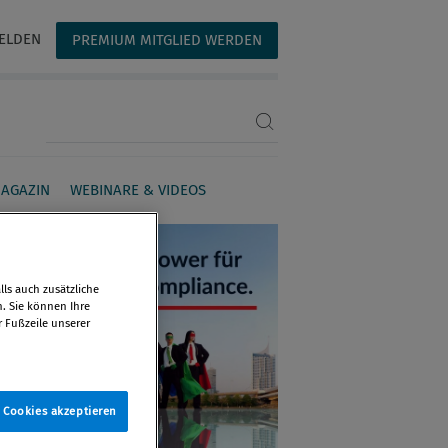
ELDEN
PREMIUM MITGLIED WERDEN
Suchbegriff eingeben
AGAZIN
WEBINARE & VIDEOS
ls auch zusätzliche
n. Sie können Ihre
r Fußzeile unserer
e Cookies akzeptieren