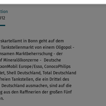
t.
tion
012
skartellamt in Bonn geht auf dem
 Tankstellenmarkt von einem Oligopol -
nsamen Marktbeherrschung - der
nf Mineralölkonzerne - Deutsche
xxonMobil Europe/Esso, ConocoPhilips
t, Shell Deutschland, Total Deutschland
freien Tankstellen, die ein Drittel des
n Deutschland ausmachen, sind auf die
g aus den Raffinerien der großen Fünf
n.