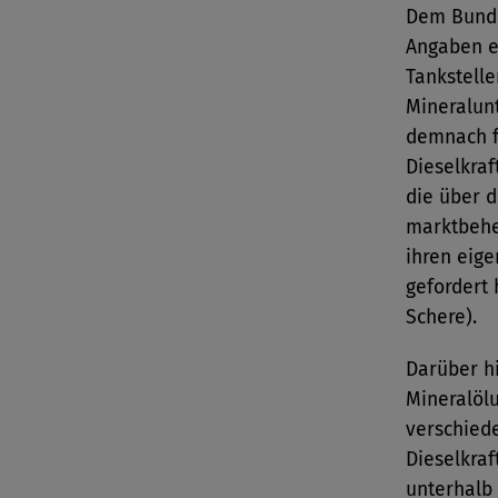
Dem Bunde
Angaben e
Tankstelle
Mineralunt
demnach f
Dieselkraf
die über d
marktbehe
ihren eig
gefordert
Schere).
Darüber h
Mineralöl
verschied
Dieselkraf
unterhalb 