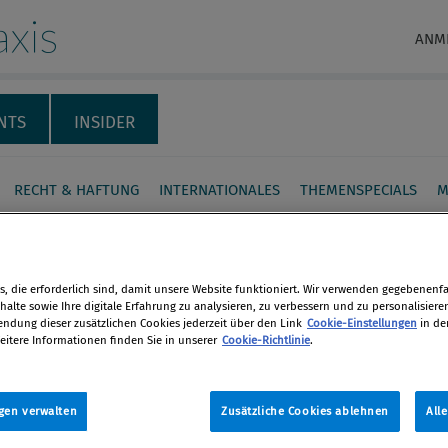
xis
ANM
NTS
INSIDER
RECHT & HAFTUNG
INTERNATIONALES
THEMENSPECIALS
M
hes Kartellamt
ucht Fälle von
, die erforderlich sind, damit unsere Website funktioniert. Wir verwenden gegebenenfal
alte sowie Ihre digitale Erfahrung zu analysieren, zu verbessern und zu personalisiere
erung freier Tankstellen
dung dieser zusätzlichen Cookies jederzeit über den Link
Cookie-Einstellungen
in de
eitere Informationen finden Sie in unserer
Cookie-Richtlinie
.
en
skartellamt hat Verfahren gegen
eralölunternehmen wegen des
gen verwalten
Zusätzliche Cookies ablehnen
All
len
 der Behinderung freier Tankstellen