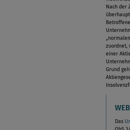
Nach der 
überhaupt 
Betroffene
Unternehm
„normalen
zuordnet,
einer Akti
Unternehm
Grund geh
Aktiengese
Insolvenzf
WEB
Das
Ur
ObS 3