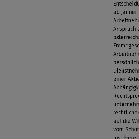
Entscheid
ab Jänner
Arbeitneh
Anspruch 
österreich
Fremdgesc
Arbeitnehm
persönlich
Dienstnehm
einer Akti
Abhängigke
Rechtsprec
unternehme
rechtliche
auf die W
vom Schut
Insolvenze