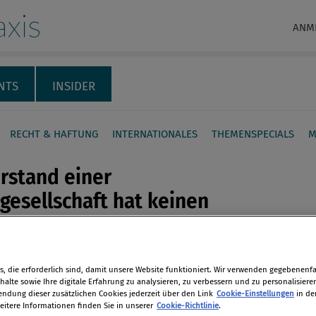
xis
ANM
NTS
INSIDER
RECHT & HAFTUNG
INTERNATIONALES
THEMENSPECIALS
M
rstand einer
gesellschaft hat keinen
ch auf Insolvenzentgelt
en
 Zweckbestimmung der
, die erforderlich sind, damit unsere Website funktioniert. Wir verwenden gegebenenfal
cherung im Insolvenzfall fallen
alte sowie Ihre digitale Erfahrung zu analysieren, zu verbessern und zu personalisiere
len
dung dieser zusätzlichen Cookies jederzeit über den Link
Cookie-Einstellungen
in de
unternehmerische Tätigkeiten sowie
eitere Informationen finden Sie in unserer
Cookie-Richtlinie
.