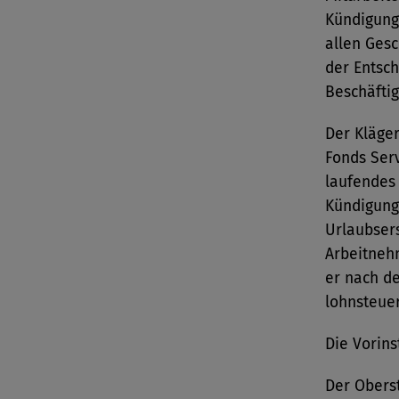
Kündigunge
allen Gesc
der Entsc
Beschäftig
Der Kläger
Fonds Ser
laufendes 
Kündigung
Urlaubsers
Arbeitneh
er nach d
lohnsteuerp
Die Vorin
Der Oberst