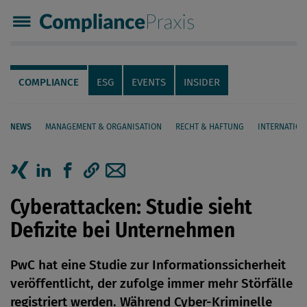
Compliance Praxis
Servicenavigation
Navigation
COMPLIANCE
ESG
EVENTS
INSIDER
NEWS
MANAGEMENT & ORGANISATION
RECHT & HAFTUNG
INTERNATION
Seiteninhalt
Artikel auf Xing teilen
Artikel auf linkedIn teilen
Artikel auf Facebook teilen
Artikellink kopieren
Artikel per Mail teilen
Cyberattacken: Studie sieht
Defizite bei Unternehmen
PwC hat eine Studie zur Informationssicherheit
veröffentlicht, der zufolge immer mehr Störfälle
registriert werden. Während Cyber-Kriminelle