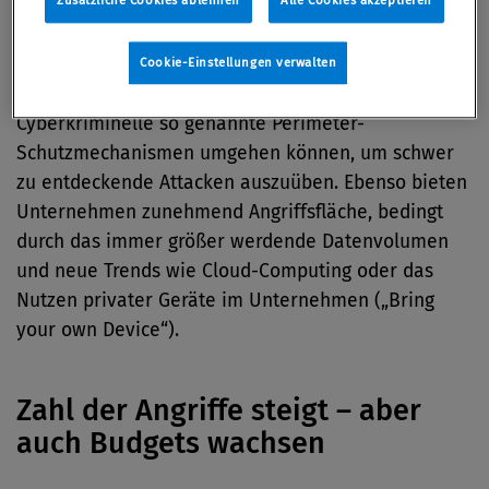
Zusätzliche Cookies ablehnen
Alle Cookies akzeptieren
Sicherheitsmanager sowie Geschäftsführer aus 115
Ländern aus allen Wirtschaftszweigen.
Cookie-Einstellungen verwalten
Die Studie zeigt, dass hochspezialisierte
Cyberkriminelle so genannte Perimeter-
Schutzmechanismen umgehen können, um schwer
zu entdeckende Attacken auszuüben. Ebenso bieten
Unternehmen zunehmend Angriffsfläche, bedingt
durch das immer größer werdende Datenvolumen
und neue Trends wie Cloud-Computing oder das
Nutzen privater Geräte im Unternehmen („Bring
your own Device“).
Zahl der Angriffe steigt – aber
auch Budgets wachsen