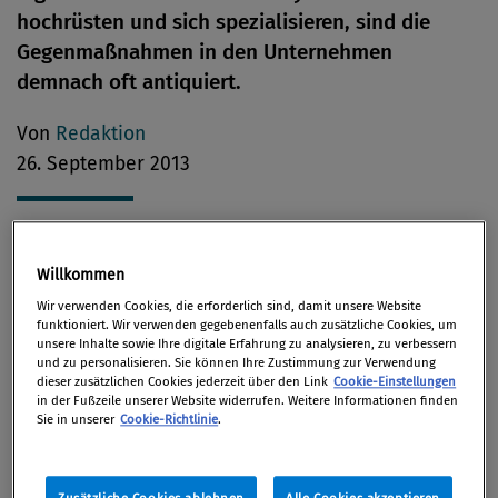
hochrüsten und sich spezialisieren, sind die
Gegenmaßnahmen in den Unternehmen
demnach oft antiquiert.
Von
Redaktion
26. September 2013
Während sich die Risiken für die
Willkommen
Informationssicherheit drastisch entwickelt haben,
Wir verwenden Cookies, die erforderlich sind, damit unsere Website
funktioniert. Wir verwenden gegebenenfalls auch zusätzliche Cookies, um
konnten die Sicherheitsstrategien der Unternehmen
unsere Inhalte sowie Ihre digitale Erfahrung zu analysieren, zu verbessern
mit dieser Entwicklung nicht Schritt halten. Dies ist
und zu personalisieren. Sie können Ihre Zustimmung zur Verwendung
dieser zusätzlichen Cookies jederzeit über den Link
Cookie-Einstellungen
das Fazit einer weltweiten
Studie von PwC
zu
in der Fußzeile unserer Website widerrufen. Weitere Informationen finden
Internetkriminalität. An der jährlichen, weltweiten
Sie in unserer
Cookie-Richtlinie
.
Untersuchung von PwC, dem CIO-Magazin und dem
CSO-Magazin beteiligten sich mehr als 9.600 IT- und