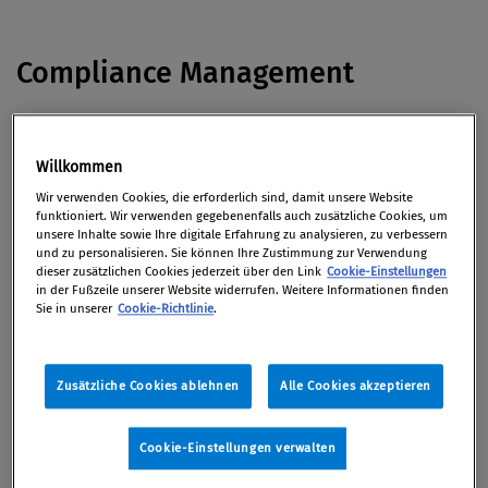
Compliance Management
Der DFB-Büroleiter Georg Behlau soll vor der WM
seinem Heimatverein
Verträge mit großen
Willkommen
Sponsoren
zugeschanzt haben. Nun ermittelt laut
Wir verwenden Cookies, die erforderlich sind, damit unsere Website
funktioniert. Wir verwenden gegebenenfalls auch zusätzliche Cookies, um
„Bild“ der Compliance-Beauftragte des DFB.
(via
unsere Inhalte sowie Ihre digitale Erfahrung zu analysieren, zu verbessern
welt.de)
und zu personalisieren. Sie können Ihre Zustimmung zur Verwendung
dieser zusätzlichen Cookies jederzeit über den Link
Cookie-Einstellungen
in der Fußzeile unserer Website widerrufen. Weitere Informationen finden
„Sicherer Hafen oder sicher im Häfen?“ –
Sie in unserer
Cookie-Richtlinie
.
FondsProfessionell Online
findet sich der
Compliance-Test
einer Anwaltskanzlei zum
Zusätzliche Cookies ablehnen
Alle Cookies akzeptieren
Mitmachen.
Ein aktuelles Urteil des Verfassungsgerichtshofs in
Cookie-Einstellungen verwalten
Deutschland sorgt unter Anwaltskanzleien für