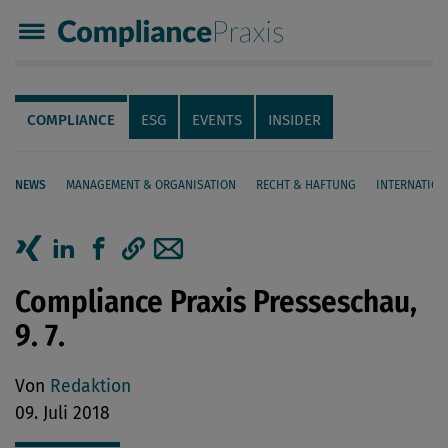
Compliance Praxis
Servicenavigation
Navigation
COMPLIANCE
ESG
EVENTS
INSIDER
NEWS
MANAGEMENT & ORGANISATION
RECHT & HAFTUNG
INTERNATION
Seiteninhalt
Artikel auf Xing teilen
Artikel auf linkedIn teilen
Artikel auf Facebook teilen
Artikellink kopieren
Artikel per Mail teilen
Compliance Praxis Presseschau,
9. 7.
Von
Redaktion
09. Juli 2018