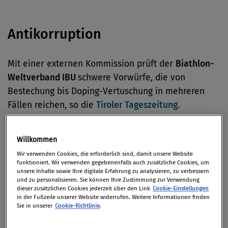
Antikorruption
Mit einer externen Kommission prüft der
Biathlon-
Weltverband IBU
schwere Vorwürfe, die von
Bestechung bis Doping-Vertuschung in mehreren
Fällen reichen, so die
Tiroler Tageszeitung.
Kapitalmarktrecht
Willkommen
Wir verwenden Cookies, die erforderlich sind, damit unsere Website
funktioniert. Wir verwenden gegebenenfalls auch zusätzliche Cookies, um
Am Freitag teilte die FMA mit, dass es dem Anbieter
unsere Inhalte sowie Ihre digitale Erfahrung zu analysieren, zu verbessern
und zu personalisieren. Sie können Ihre Zustimmung zur Verwendung
„Bitcoin Profit“
(im Internet unter btcprofit-de.pw
dieser zusätzlichen Cookies jederzeit über den Link
Cookie-Einstellungen
in der Fußzeile unserer Website widerrufen. Weitere Informationen finden
aufgetreten) in Österreich nicht gestattet ist, fremde
Sie in unserer
Cookie-Richtlinie
.
Gelder als Einlage entgegenzunehmen.
(derStandard.at)