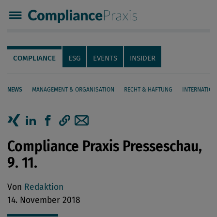
Compliance Praxis
Servicenavigation
Navigation
COMPLIANCE
ESG
EVENTS
INSIDER
NEWS
MANAGEMENT & ORGANISATION
RECHT & HAFTUNG
INTERNATION
Seiteninhalt
Artikel auf Xing teilen
Artikel auf linkedIn teilen
Artikel auf Facebook teilen
Artikellink kopieren
Artikel per Mail teilen
Compliance Praxis Presseschau,
9. 11.
Von
Redaktion
14. November 2018