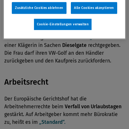
Zusätzliche Cookies ablehnen
Alle Cookies akzeptieren
VW-Abgasaffäre
Cookie-Einstellungen verwalten
Das Oberlandesgericht Wien hat laut
„Standard“
einer Klägerin in Sachen
Dieselgate
rechtgegeben.
Die Frau darf ihren VW-Golf an den Händler
zurückgeben und den Kaufpreis zurückfordern.
Arbeitsrecht
Der Europäische Gerichtshof hat die
Arbeitnehmerrechte beim
Verfall von Urlaubstagen
gestärkt. Auf Arbeitgeber kommt mehr Bürokratie
zu, heißt es im
„Standard“.