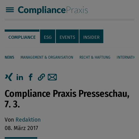
Compliance Praxis
Servicenavigation
Navigation
COMPLIANCE
ESG
EVENTS
INSIDER
NEWS
MANAGEMENT & ORGANISATION
RECHT & HAFTUNG
INTERNATION
Seiteninhalt
Artikel auf Xing teilen
Artikel auf linkedIn teilen
Artikel auf Facebook teilen
Artikellink kopieren
Artikel per Mail teilen
Compliance Praxis Presseschau,
7. 3.
Von
Redaktion
08. März 2017