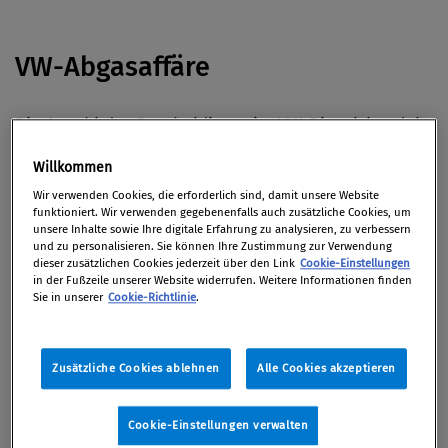
VW-Abgasaffäre
Die Anzahl der Beschuldigten im VW-Dieselskandal
könnte noch steigen. Die US-Behörden hätten den
Willkommen
Konzern laut eigenen Angaben gebeten, von
Wir verwenden Cookies, die erforderlich sind, damit unsere Website
personellen Konsequenzen
gegen „einige weitere
funktioniert. Wir verwenden gegebenenfalls auch zusätzliche Cookies, um
unsere Inhalte sowie Ihre digitale Erfahrung zu analysieren, zu verbessern
Personen“ abzusehen, weil die Ermittlungen gegen
und zu personalisieren. Sie können Ihre Zustimmung zur Verwendung
sie noch andauerten.
(ORF Online)
dieser zusätzlichen Cookies jederzeit über den Link
Cookie-Einstellungen
in der Fußzeile unserer Website widerrufen. Weitere Informationen finden
Sie in unserer
Cookie-Richtlinie
.
Geldwäsche
Zusätzliche Cookies ablehnen
Alle Cookies akzeptieren
Die in Paris ansässige FATF bleibt besorgt über
Terror-Finanzierung durch den Iran und die
Cookie-Einstellungen verwalten
Gefahren für die Integrität des internationalen