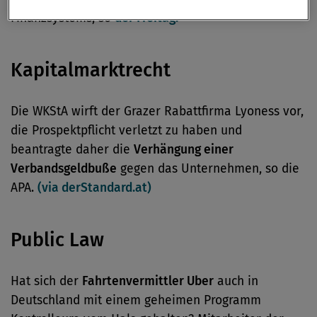
Finanzsystems, so
der Freitag.
Kapitalmarktrecht
Die WKStA wirft der Grazer Rabattfirma Lyoness vor,
die Prospektpflicht verletzt zu haben und
beantragte daher die
Verhängung einer
Verbandsgeldbuße
gegen das Unternehmen, so die
APA.
(via derStandard.at)
Public Law
Hat sich der
Fahrtenvermittler Uber
auch in
Deutschland mit einem geheimen Programm