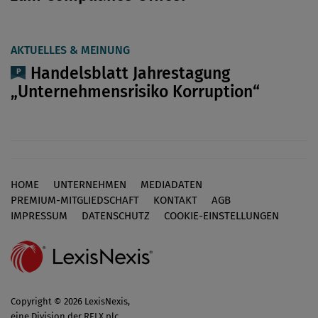
AKTUELLES & MEINUNG
Handelsblatt Jahrestagung
„Unternehmensrisiko Korruption“
HOME
UNTERNEHMEN
MEDIADATEN
Footer
PREMIUM-MITGLIEDSCHAFT
KONTAKT
AGB
IMPRESSUM
DATENSCHUTZ
COOKIE-EINSTELLUNGEN
Copyright © 2026 LexisNexis,
eine Division der RELX plc.