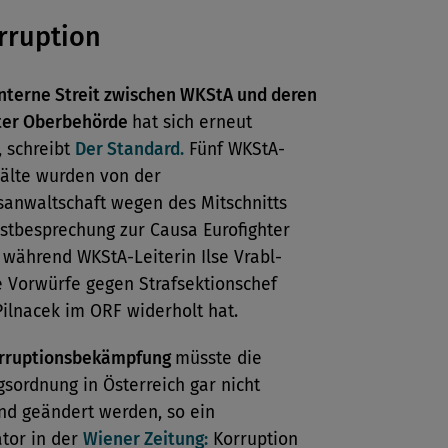
rruption
interne Streit zwischen WKStA und deren
ter Oberbehörde
hat sich erneut
, schreibt
Der Standard.
Fünf WKStA-
älte wurden von der
sanwaltschaft wegen des Mitschnitts
stbesprechung zur Causa Eurofighter
 während WKStA-Leiterin Ilse Vrabl-
e Vorwürfe gegen Strafsektionschef
Pilnacek im ORF widerholt hat.
rruptionsbekämpfung
müsste die
sordnung in Österreich gar nicht
nd geändert werden, so ein
or in der
Wiener Zeitung:
Korruption