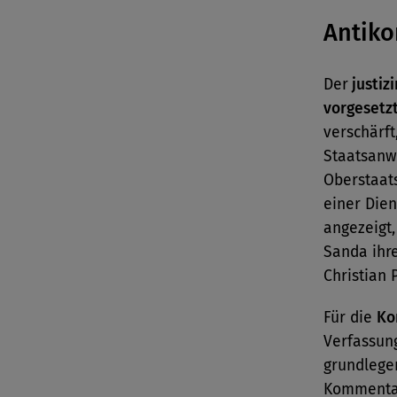
Antiko
Der
justiz
vorgesetz
verschärft
Staatsanw
Oberstaat
einer Dien
angezeigt,
Sanda ihr
Christian 
Für die
Ko
Verfassung
grundlege
Kommentat