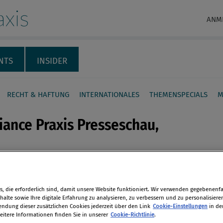
xis
ANM
NTS
INSIDER
RECHT & HAFTUNG
INTERNATIONALES
THEMENSPECIALS
M
ance Praxis Presseschau,
iance-Nachrichten des Tages im
en
de Web.
, die erforderlich sind, damit unsere Website funktioniert. Wir verwenden gegebenenfal
alte sowie Ihre digitale Erfahrung zu analysieren, zu verbessern und zu personalisiere
tion
len
dung dieser zusätzlichen Cookies jederzeit über den Link
Cookie-Einstellungen
in de
eitere Informationen finden Sie in unserer
Cookie-Richtlinie
.
19