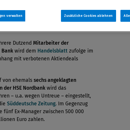
gen verwalten
Zusätzliche Cookies ablehnen
All
erhaftung
hrere Dutzend
Mitarbeiter der
 Bank
wird dem
Handelsblatt
zufolge im
ang mit verbotenen Aktiendeals
f von ehemals
sechs angeklagten
n der HSE Nordbank
wird das
hren – u.a. wegen Untreue – eingestellt,
die
Süddeutsche Zeitung.
Im Gegenzug
e fünf Ex-Manager zwischen 500 000
llionen Euro zahlen.