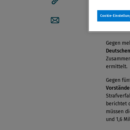
Artikellink kopieren
Cookie-Einstellun
Manag
Artikel per Mail teilen
Gegen me
Deutschen
Zusammenh
ermittelt.
Gegen fün
Vorstände
Strafverfa
berichtet 
müssen di
und 1,6 Mi