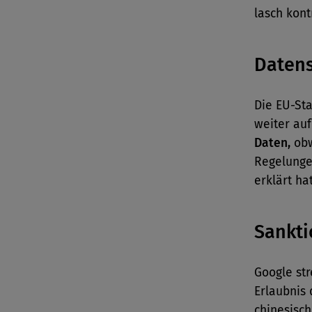
lasch kont
Daten
Die EU-Sta
weiter au
Daten,
obw
Regelunge
erklärt ha
Sankt
Google str
Erlaubnis
chinesisc