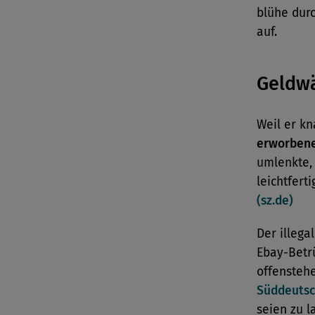
blühe dur
auf.
Geldw
Weil er k
erworbene
umlenkte, 
leichtfert
(sz.de)
Der illega
Ebay-Betr
offenstehe
Süddeutsc
seien zu 