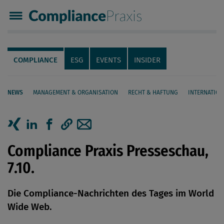
Compliance Praxis
Servicenavigation
Navigation
COMPLIANCE
ESG
EVENTS
INSIDER
NEWS
MANAGEMENT & ORGANISATION
RECHT & HAFTUNG
INTERNATION
Seiteninhalt
Artikel auf Xing teilen
Artikel auf linkedIn teilen
Artikel auf Facebook teilen
Artikellink kopieren
Artikel per Mail teilen
Compliance Praxis Presseschau,
7.10.
Die Compliance-Nachrichten des Tages im World
Wide Web.