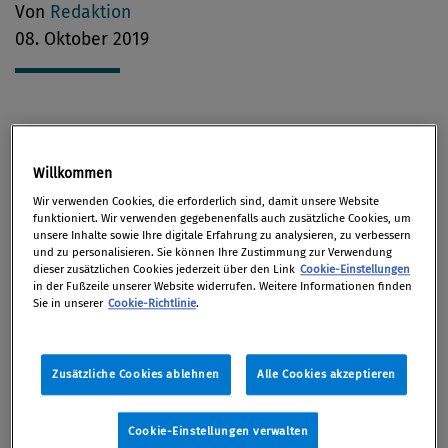
Von
Redaktion
08. Oktober 2019
Antikorruption
Willkommen
Heute und morgen werden in Luxemburg die
Wir verwenden Cookies, die erforderlich sind, damit unsere Website
funktioniert. Wir verwenden gegebenenfalls auch zusätzliche Cookies, um
Justizminister der EU eine Debatte über
unsere Inhalte sowie Ihre digitale Erfahrung zu analysieren, zu verbessern
Maßnahmen zur Bekämpfung von Korruption
führen.
und zu personalisieren. Sie können Ihre Zustimmung zur Verwendung
dieser zusätzlichen Cookies jederzeit über den Link
Cookie-Einstellungen
(ORF.at)
in der Fußzeile unserer Website widerrufen. Weitere Informationen finden
Sie in unserer
Cookie-Richtlinie
.
Steuerrecht
Zusätzliche Cookies ablehnen
Alle Cookies akzeptieren
Ikea droht nach Agenturberichten in Zusammenhang
Cookie-Einstellungen verwalten
mit
fragwürdigen Steuerpraktiken
in den