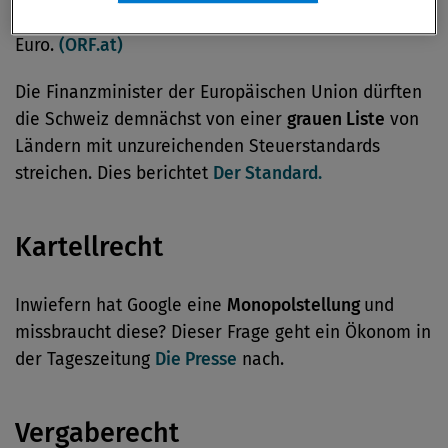
Niederlanden eine Nachzahlung von Millionen von
Euro.
(ORF.at)
Die Finanzminister der Europäischen Union dürften
die Schweiz demnächst von einer
grauen Liste
von
Ländern mit unzureichenden Steuerstandards
streichen. Dies berichtet
Der Standard.
Kartellrecht
Inwiefern hat Google eine
Monopolstellung
und
missbraucht diese? Dieser Frage geht ein Ökonom in
der Tageszeitung
Die Presse
nach.
Vergaberecht