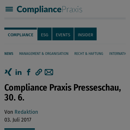
Compliance Praxis
Servicenavigation
Navigation
COMPLIANCE
ESG
EVENTS
INSIDER
NEWS
MANAGEMENT & ORGANISATION
RECHT & HAFTUNG
INTERNATION
Seiteninhalt
Artikel auf Xing teilen
Artikel auf linkedIn teilen
Artikel auf Facebook teilen
Artikellink kopieren
Artikel per Mail teilen
Compliance Praxis Presseschau,
30. 6.
Von
Redaktion
03. Juli 2017