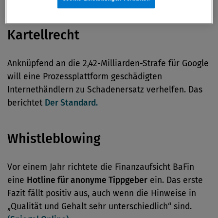
Kartellrecht
Anknüpfend an die 2,42-Milliarden-Strafe für Google
will eine Prozessplattform geschädigten
Internethändlern zu Schadenersatz verhelfen. Das
berichtet
Der Standard.
Whistleblowing
Vor einem Jahr richtete die Finanzaufsicht BaFin
eine
Hotline für anonyme Tippgeber
ein. Das erste
Fazit fällt positiv aus, auch wenn die Hinweise in
„Qualität und Gehalt sehr unterschiedlich“ sind.