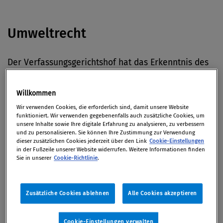
Umweltrecht
Der Verfassungsgerichtshof hat das Erkenntnis des
Bundesverwaltungsgerichts (BVwG) gegen den
Bau
der dritten Piste am Flughafen Wien
aufgehoben. Er
Willkommen
gab damit einer Beschwerde des Flughafens Wien
Wir verwenden Cookies, die erforderlich sind, damit unsere Website
und der niederösterreichischen Landesregierung
funktioniert. Wir verwenden gegebenenfalls auch zusätzliche Cookies, um
unsere Inhalte sowie Ihre digitale Erfahrung zu analysieren, zu verbessern
statt.
(u.a. Der Standard)
und zu personalisieren. Sie können Ihre Zustimmung zur Verwendung
dieser zusätzlichen Cookies jederzeit über den Link
Cookie-Einstellungen
in der Fußzeile unserer Website widerrufen. Weitere Informationen finden
Sie in unserer
Cookie-Richtlinie
.
Managerhaftung
Zusätzliche Cookies ablehnen
Alle Cookies akzeptieren
In Japan beginnt heute der erste Strafprozess gegen
Verantwortliche der Katastrophenatomanlage von
Fukushima.
(ORF Online)
Cookie-Einstellungen verwalten