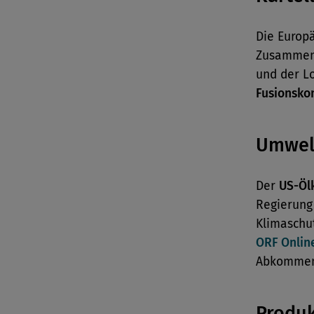
Die Europ
Zusammens
und der L
Fusionsko
Umwel
Der
US-Öl
Regierung
Klimaschu
ORF Onlin
Abkommen 
Produ