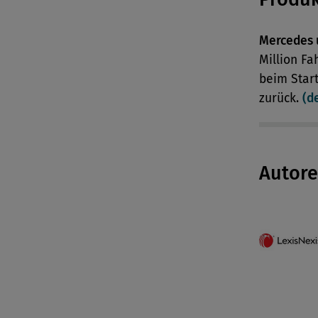
Mercedes 
Million F
beim Star
zurück.
(d
Autor