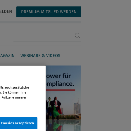
ELDEN
PREMIUM MITGLIED WERDEN
Suchbegriff eingeben
AGAZIN
WEBINARE & VIDEOS
ls auch zusätzliche
n. Sie können Ihre
r Fußzeile unserer
e Cookies akzeptieren