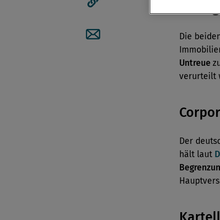
Manag
Artikellink kopieren
Die beide
Artikel per Mail teilen
Immobilie
Untreue
z
verurteilt
Corpo
Der deutsc
hält laut
D
Begrenzun
Hauptver
Kartel