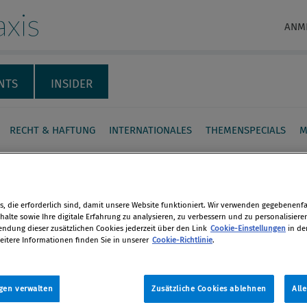
xis
ANM
NTS
INSIDER
RECHT & HAFTUNG
INTERNATIONALES
THEMENSPECIALS
M
ance Praxis Presseschau,
, die erforderlich sind, damit unsere Website funktioniert. Wir verwenden gegebenenfal
alte sowie Ihre digitale Erfahrung zu analysieren, zu verbessern und zu personalisiere
tion
dung dieser zusätzlichen Cookies jederzeit über den Link
Cookie-Einstellungen
in de
en
eitere Informationen finden Sie in unserer
Cookie-Richtlinie
.
017
len
gen verwalten
Zusätzliche Cookies ablehnen
All