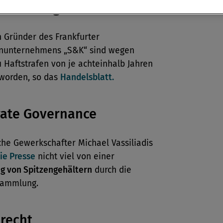
erhaftung
n Gründer des Frankfurter
nunternehmens „S&K“ sind wegen
u Haftstrafen von je achteinhalb Jahren
 worden, so das
Handelsblatt.
rate Governance
he Gewerkschafter Michael Vassiliadis
ie Presse
nicht viel von einer
g von Spitzengehältern
durch die
sammlung.
lrecht