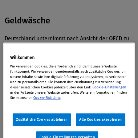
Geldwäsche
Deutschland unternimmt nach Ansicht der
OECD
zu
wenig gegen die Geldwäsche und damit auch gegen
den internationalen Terrorismus. Finanzminister
Willkommen
Wolfgang Schäuble fordert deshalb aus dem
Wir verwenden Cookies, die erforderlich sind, damit unsere Website
Justizministerium Sofortmaßnahmen.
funktioniert. Wir verwenden gegebenenfalls auch zusätzliche Cookies, um
unsere Inhalte sowie Ihre digitale Erfahrung zu analysieren, zu verbessern
(Wirtschaftswoche)
und zu personalisieren. Sie können Ihre Zustimmung zur Verwendung
dieser zusätzlichen Cookies jederzeit über den Link
Cookie-Einstellungen
in der Fußzeile unserer Website widerrufen. Weitere Informationen finden
Sie in unserer
Cookie-Richtlinie
.
Kartellrecht
Zusätzliche Cookies ablehnen
Alle Cookies akzeptieren
Die
Deutsche Bahn
will laut
Wirtschaftsblatt
mindestens neun europäische Firmen, darunter vier
deutsche Stahlhersteller, wegen Preisabsprachen
Cookie-Einstellungen verwalten