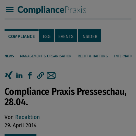
Compliance Praxis
Servicenavigation
Navigation
COMPLIANCE
ESG
EVENTS
INSIDER
NEWS
MANAGEMENT & ORGANISATION
RECHT & HAFTUNG
INTERNATION
Seiteninhalt
Artikel auf Xing teilen
Artikel auf linkedIn teilen
Artikel auf Facebook teilen
Artikellink kopieren
Artikel per Mail teilen
Compliance Praxis Presseschau,
28.04.
Von
Redaktion
29. April 2014