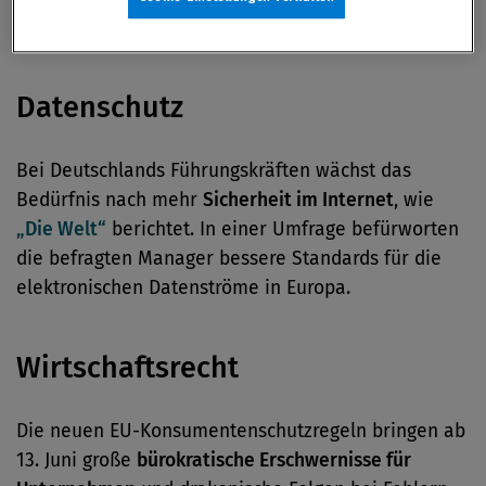
bei Stahl für Schwellen verklagen.
Datenschutz
Bei Deutschlands Führungskräften wächst das
Bedürfnis nach mehr
Sicherheit im Internet
, wie
„Die Welt“
berichtet. In einer Umfrage befürworten
die befragten Manager bessere Standards für die
elektronischen Datenströme in Europa.
Wirtschaftsrecht
Die neuen EU-Konsumentenschutzregeln bringen ab
13. Juni große
bürokratische Erschwernisse für