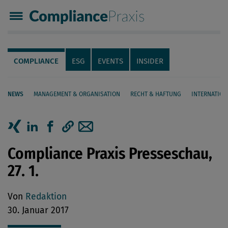
Compliance Praxis
Servicenavigation
Navigation
COMPLIANCE
ESG
EVENTS
INSIDER
NEWS
MANAGEMENT & ORGANISATION
RECHT & HAFTUNG
INTERNATION
Seiteninhalt
Artikel auf Xing teilen
Artikel auf linkedIn teilen
Artikel auf Facebook teilen
Artikellink kopieren
Artikel per Mail teilen
Compliance Praxis Presseschau,
27. 1.
Von
Redaktion
30. Januar 2017