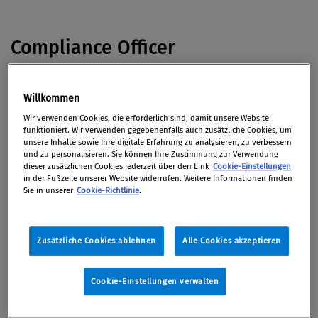
Compliance Officer
Christine Hohmann-Dennhardt
war im VW-Vorstand
Willkommen
für die Bereiche Integrität und Recht zuständig. Nun
Wir verwenden Cookies, die erforderlich sind, damit unsere Website
verlässt sie den Konzern völlig überraschend - nach
funktioniert. Wir verwenden gegebenenfalls auch zusätzliche Cookies, um
unsere Inhalte sowie Ihre digitale Erfahrung zu analysieren, zu verbessern
nur einem Jahr im Amt, so u.a.
Spiegel Online.
und zu personalisieren. Sie können Ihre Zustimmung zur Verwendung
dieser zusätzlichen Cookies jederzeit über den Link
Cookie-Einstellungen
in der Fußzeile unserer Website widerrufen. Weitere Informationen finden
Sie in unserer
Cookie-Richtlinie
.
Managerhaftung
Der Elektroautohersteller Tesla wirft dem
früheren
Zusätzliche Cookies ablehnen
Alle Cookies akzeptieren
Topmanager
hinter seinem Fahrassistenten
„Autopilot“ vor Gericht Geheimnisdiebstahl vor, so
Cookie-Einstellungen verwalten
ORF Online.