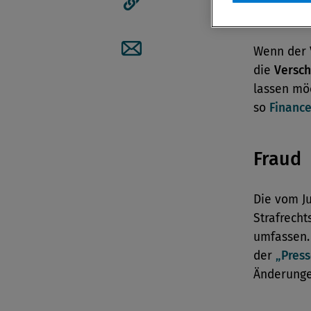
Compl
Artikellink kopieren
Wenn der 
Artikel per Mail teilen
die
Versc
lassen möc
so
Finance
Fraud
Die vom J
Strafrecht
umfassen.
der
„Press
Änderunge