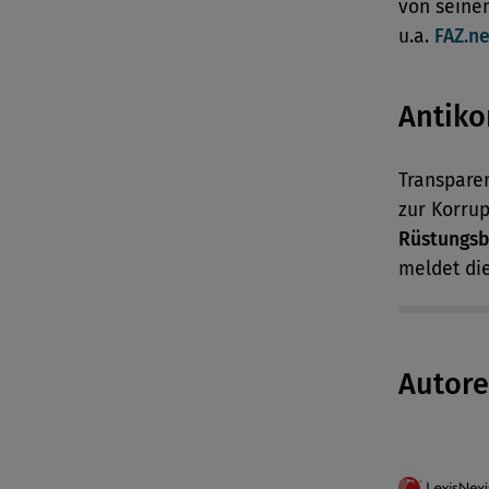
von seinem
u.a.
FAZ.ne
Antiko
Transparen
zur Korru
Rüstungsb
meldet di
Autor