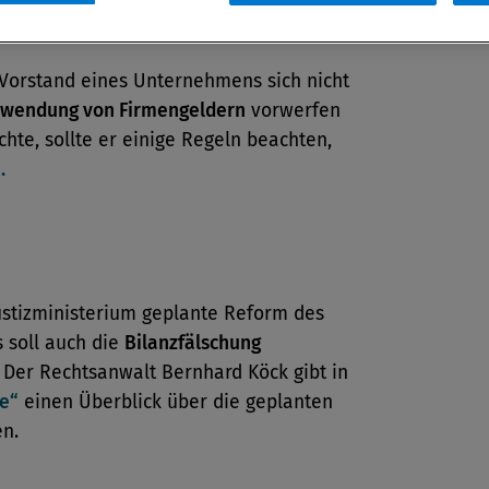
iance Management
Vorstand eines Unternehmens sich nicht
hwendung von Firmengeldern
vorwerfen
hte, sollte er einige Regeln beachten,
.
ustizministerium geplante Reform des
s soll auch die
Bilanzfälschung
 Der Rechtsanwalt Bernhard Köck gibt in
e“
einen Überblick über die geplanten
n.