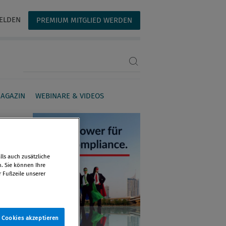
ELDEN
PREMIUM MITGLIED WERDEN
Suchbegriff eingeben
AGAZIN
WEBINARE & VIDEOS
ls auch zusätzliche
n. Sie können Ihre
r Fußzeile unserer
e Cookies akzeptieren