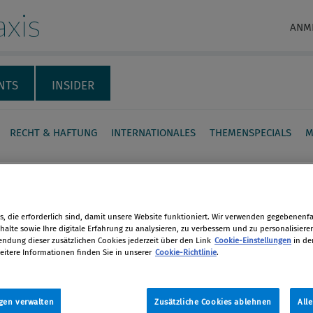
xis
ANM
NTS
INSIDER
RECHT & HAFTUNG
INTERNATIONALES
THEMENSPECIALS
M
ance Praxis Presseschau,
, die erforderlich sind, damit unsere Website funktioniert. Wir verwenden gegebenenfal
alte sowie Ihre digitale Erfahrung zu analysieren, zu verbessern und zu personalisiere
tion
dung dieser zusätzlichen Cookies jederzeit über den Link
Cookie-Einstellungen
in de
en
2015
eitere Informationen finden Sie in unserer
Cookie-Richtlinie
.
len
gen verwalten
Zusätzliche Cookies ablehnen
All