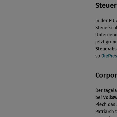
Steuer
In der EU
Steuerschl
Unternehm
jetzt grün
Steuerabs
so
DiePres
Corpo
Der tagel
bei
Volks
Piëch das 
Patriarch 