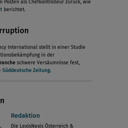
 Posten als Chefkontrolleur zurück, wie
t
berichtet.
rruption
cy International stellt in einer Studie
ptionsbekämpfung in der
ranche
schwere Versäumnisse fest,
e
Süddeutsche Zeitung.
en
Redaktion
Die LexisNexis Österreich &