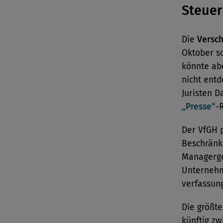
Steuer
Die
Versch
Oktober so
könnte abe
nicht ent
Juristen D
„Presse“
-
Der VfGH p
Beschränk
Managerge
Unternehm
verfassung
Die größt
künftig z