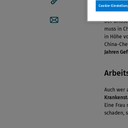
Manag
Cookie-Einstellun
Artikellink kopieren
Der briti
Artikel per Mail teilen
muss in C
in Höhe vo
China-Che
Jahren Ge
Arbeit
Auch wer 
Krankenst
Eine Frau 
schaden, 