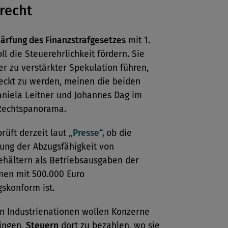
recht
ärfung des Finanzstrafgesetzes
mit 1.
ll die Steuerehrlichkeit fördern. Sie
r zu verstärkter Spekulation führen,
deckt zu werden, meinen die beiden
aniela Leitner und Johannes Dag im
Rechtspanorama.
rüft derzeit laut
„Presse“,
ob die
ung der Abzugsfähigkeit von
hältern als Betriebsausgaben der
en mit 500.000 Euro
skonform ist.
en Industrienationen wollen Konzerne
wingen,
Steuern
dort zu bezahlen, wo sie