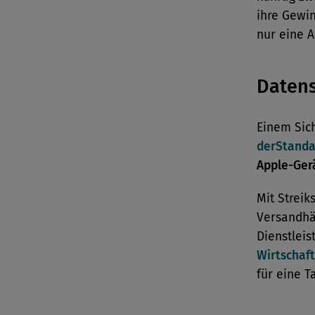
ihre Gewin
nur eine A
Daten
Einem Sich
derStanda
Apple-Ge
Mit Streik
Versandh
Dienstleis
Wirtschaft
für eine T