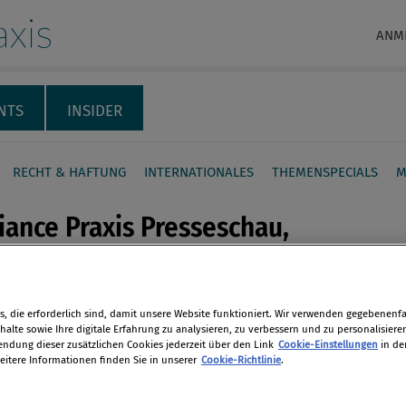
xis
ANM
NTS
INSIDER
RECHT & HAFTUNG
INTERNATIONALES
THEMENSPECIALS
M
ance Praxis Presseschau,
tion
, die erforderlich sind, damit unsere Website funktioniert. Wir verwenden gegebenenfal
en
mber 2014
alte sowie Ihre digitale Erfahrung zu analysieren, zu verbessern und zu personalisiere
dung dieser zusätzlichen Cookies jederzeit über den Link
Cookie-Einstellungen
in de
eitere Informationen finden Sie in unserer
Cookie-Richtlinie
.
len