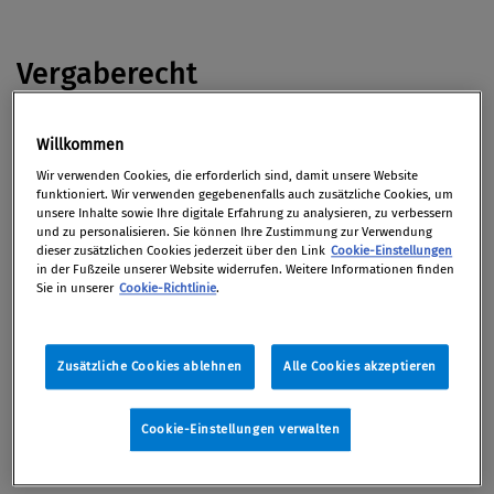
Vergaberecht
Karl Stoss, General der Casinos Austria AG (Casag)
Willkommen
hat am Finanzministerium wegen der
Vergabe von
Wir verwenden Cookies, die erforderlich sind, damit unsere Website
Glückspiellizenzen,
bei denen Casag leer ausging,
funktioniert. Wir verwenden gegebenenfalls auch zusätzliche Cookies, um
unsere Inhalte sowie Ihre digitale Erfahrung zu analysieren, zu verbessern
massive Kritik geübt.
(Kurier)
und zu personalisieren. Sie können Ihre Zustimmung zur Verwendung
dieser zusätzlichen Cookies jederzeit über den Link
Cookie-Einstellungen
in der Fußzeile unserer Website widerrufen. Weitere Informationen finden
Sie in unserer
Cookie-Richtlinie
.
Datenschutz
Zusätzliche Cookies ablehnen
Alle Cookies akzeptieren
Fast ein Drittel der Betriebe in Österreich war
bereits einmal Ziel von
Industriespionage,
wie eine
Studie laut
„Standard“
zeigt.
Cookie-Einstellungen verwalten