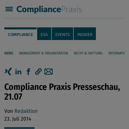
Compliance Praxis
Servicenavigation
Navigation
COMPLIANCE
ESG
EVENTS
INSIDER
NEWS
MANAGEMENT & ORGANISATION
RECHT & HAFTUNG
INTERNATION
Seiteninhalt
Artikel auf Xing teilen
Artikel auf linkedIn teilen
Artikel auf Facebook teilen
Artikellink kopieren
Artikel per Mail teilen
Compliance Praxis Presseschau,
21.07
Von
Redaktion
23. Juli 2014